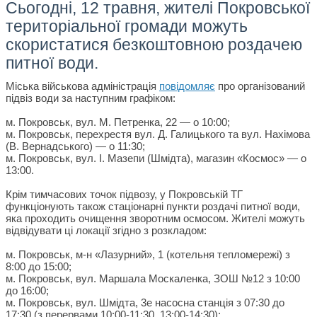
Сьогодні, 12 травня, жителі Покровської
територіальної громади можуть
скористатися безкоштовною роздачею
питної води.
Міська військова адміністрація
повідомляє
про організований
підвіз води за наступним графіком:
м. Покровськ, вул. М. Петренка, 22 — о 10:00;
м. Покровськ, перехрестя вул. Д. Галицького та вул. Нахімова
(В. Вернадського) — о 11:30;
м. Покровськ, вул. І. Мазепи (Шмідта), магазин «Космос» — о
13:00.
Крім тимчасових точок підвозу, у Покровській ТГ
функціонують також стаціонарні пункти роздачі питної води,
яка проходить очищення зворотним осмосом. Жителі можуть
відвідувати ці локації згідно з розкладом:
м. Покровськ, м-н «Лазурний», 1 (котельня тепломережі) з
8:00 до 15:00;
м. Покровськ, вул. Маршала Москаленка, ЗОШ №12 з 10:00
до 16:00;
м. Покровськ, вул. Шмідта, 3е насосна станція з 07:30 до
17:30 (з перервами 10:00-11:30, 13:00-14:30);