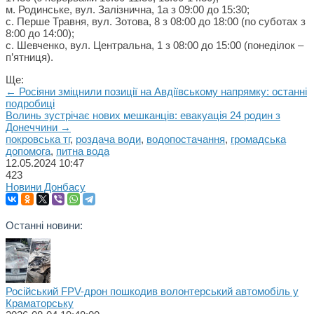
м. Родинське, вул. Залізнична, 1а з 09:00 до 15:30;
с. Перше Травня, вул. Зотова, 8 з 08:00 до 18:00 (по суботах з
8:00 до 14:00);
с. Шевченко, вул. Центральна, 1 з 08:00 до 15:00 (понеділок –
п’ятниця).
Ще:
← Росіяни зміцнили позиції на Авдіївському напрямку: останні
подробиці
Волинь зустрічає нових мешканців: евакуація 24 родин з
Донеччини →
покровська тг
,
роздача води
,
водопостачання
,
громадська
допомога
,
питна вода
12.05.2024
10:47
423
Новини Донбасу
Останні новини:
Російський FPV-дрон пошкодив волонтерський автомобіль у
Краматорську