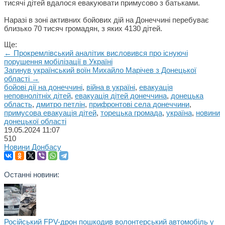
тисячі дітей вдалося евакуювати примусово з батьками.
Наразі в зоні активних бойових дій на Донеччині перебуває
близько 70 тисяч громадян, з яких 4130 дітей.
Ще:
← Прокремлівський аналітик висловився про існуючі
порушення мобілізації в Україні
Загинув український воїн Михайло Марічев з Донецької
області →
бойові дії на донеччині
,
війна в україні
,
евакуація
неповнолітніх дітей
,
евакуація дітей донеччина
,
донецька
область
,
дмитро петлін
,
прифронтові села донеччини
,
примусова евакуація дітей
,
торецька громада
,
україна
,
новини
донецької області
19.05.2024
11:07
510
Новини Донбасу
Останні новини:
Російський FPV-дрон пошкодив волонтерський автомобіль у