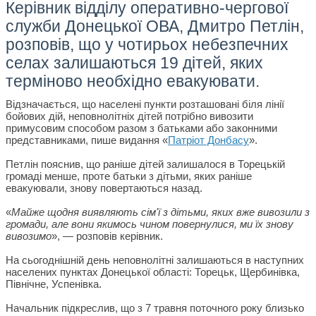
Керівник відділу оперативно-чергової
служби Донецької ОВА, Дмитро Петлін,
розповів, що у чотирьох небезпечних
селах залишаються 19 дітей, яких
терміново необхідно евакуювати.
Відзначається, що населені пункти розташовані біля лінії
бойових дій, неповнолітніх дітей потрібно вивозити
примусовим способом разом з батьками або законними
представниками, пише видання «
Патріот Донбасу
».
Петлін пояснив, що раніше дітей залишалося в Торецькій
громаді менше, проте батьки з дітьми, яких раніше
евакуювали, знову повертаються назад.
«
Майже щодня виявляють сім'ї з дітьми, яких вже вивозили з
громади, але вони якимось чином повернулися, ми їх знову
вивозимо
», — розповів керівник.
На сьогоднішній день неповнолітні залишаються в наступних
населених пунктах Донецької області: Торецьк, Щербинівка,
Північне, Успенівка.
Начальник підкреслив, що з 7 травня поточного року близько