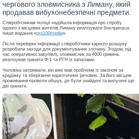
чергового зловмисника з Лиману, який
продавав вибухонебезпечні предмети.
Співробітникам поліції надійшла інформація про спробу
одного з місцевих жителів Лиману реалізувати боєприпаси,
пише видання «
pro100media
».
Після перевірки інформації співробітники карного розшуку
розробили заходи для документування злочину.
Згодом, під
час оперативної закупівлі, зловмисник за 4000 гривень
реалізував гранати Ф-1 та РГН із запалами.
Чоловіка затримали, він вже мав проблеми із законом за
крадіжку та зберігання наркотичних речовин.
За його місцем
проживання провели обшук, де були знайдені та вилучені ще
дві гранати.