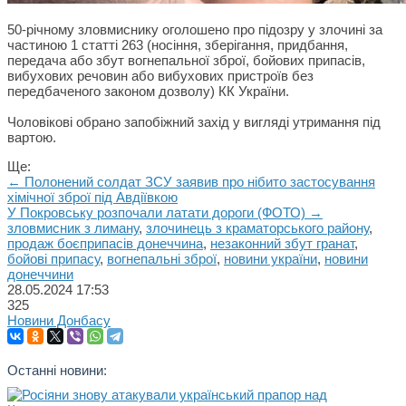
50-річному зловмиснику оголошено про підозру у злочині за
частиною 1 статті 263 (носіння, зберігання, придбання,
передача або збут вогнепальної зброї, бойових припасів,
вибухових речовин або вибухових пристроїв без
передбаченого законом дозволу) КК України.
Чоловікові обрано запобіжний захід у вигляді утримання під
вартою.
Ще:
← Полонений солдат ЗСУ заявив про нібито застосування
хімічної зброї під Авдіївкою
У Покровську розпочали латати дороги (ФОТО) →
зловмисник з лиману
,
злочинець з краматорського району
,
продаж боєприпасів донеччина
,
незаконний збут гранат
,
бойові припасу
,
вогнепальні зброї
,
новини україни
,
новини
донеччини
28.05.2024
17:53
325
Новини Донбасу
Останні новини: