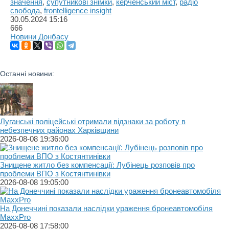
значення
,
супутникові знімки
,
керченський міст
,
радіо
свобода
,
frontelligence insight
30.05.2024
15:16
666
Новини Донбасу
Останні новини:
Луганські поліцейські отримали відзнаки за роботу в
небезпечних районах Харківщини
2026-08-08 19:36:00
Знищене житло без компенсації: Лубінець розповів про
проблеми ВПО з Костянтинівки
2026-08-08 19:05:00
На Донеччині показали наслідки ураження бронеавтомобіля
MaxxPro
2026-08-08 17:58:00