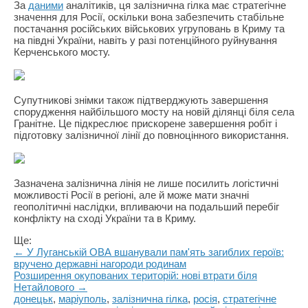
За
даними
аналітиків, ця залізнична гілка має стратегічне
значення для Росії, оскільки вона забезпечить стабільне
постачання російських військових угруповань в Криму та
на півдні України, навіть у разі потенційного руйнування
Керченського мосту.
Супутникові знімки також підтверджують завершення
спорудження найбільшого мосту на новій ділянці біля села
Гранітне. Це підкреслює прискорене завершення робіт і
підготовку залізничної лінії до повноцінного використання.
Зазначена залізнична лінія не лише посилить логістичні
можливості Росії в регіоні, але й може мати значні
геополітичні наслідки, впливаючи на подальший перебіг
конфлікту на сході України та в Криму.
Ще:
← У Луганській ОВА вшанували пам'ять загиблих героїв:
вручено державні нагороди родинам
Розширення окупованих територій: нові втрати біля
Нетайлового →
донецьк
,
маріуполь
,
залізнична гілка
,
росія
,
стратегічне