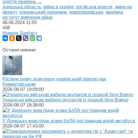
злиття лікарень →
донецька область
,
війна в україні
,
російська агресія
,
зміни на
фронті
,
покровський напрямок
,
новопокровське
,
авдіївка
,
інститут вивчення війни
06.06.2024
11:55
438
Новини Донбасу
Останні новини:
Росіяни знову атакували український прапор над
Краматорськом
2026-08-07 19:09:00
Українські військові вибили окупантів із позицій біля Вовчої
2026-08-07 18:38:00
У Донецьку внаслідок атаки БпЛА постраждав водій автобуса
2026-08-07 17:43:00