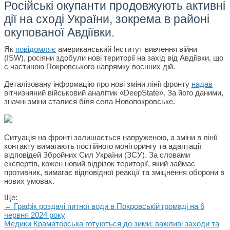
Російські окупанти продовжують активні
дії на сході України, зокрема в районі
окупованої Авдіївки.
Як
повідомляє
американський Інститут вивчення війни
(ISW), росіяни здобули нові території на захід від Авдіївки, що
є частиною Покровського напрямку воєнних дій.
Деталізовану інформацію про нові зміни лінії фронту
надав
вітчизняний військовий аналітик «DeepState». За його даними,
значні зміни сталися біля села Новопокровське.
Ситуація на фронті залишається напруженою, а зміни в лінії
контакту вимагають постійного моніторингу та адаптації
відповідей Збройних Сил України (ЗСУ). За словами
експертів, кожен новий відрізок території, який займає
противник, вимагає відповідної реакції та зміцнення оборони в
нових умовах.
Ще:
← Графік роздачі питної води в Покровській громаді на 6
червня 2024 року
Медики Краматорська готуються до зими: важливі заходи та