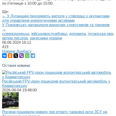
по п'ятницю з 10:00 до 15:00.
Ще:
← У Луганщині підозрюють жителя у співпраці з окупантами
для управління енергетичними активами
У Покровську нагородили видатних спортсменів та тренерів
→
сєверодонецьк
,
військовослужбовці
,
допомога
,
луганська ова
,
артем лисогор
,
захисники україни
06.06.2024
16:12
419
Новини Донбасу
Останні новини:
Російський FPV-дрон пошкодив волонтерський автомобіль у
Краматорську
2026-08-04 19:48:00
Росіяни поширили новину про втрату танкової роти ЗСУ на