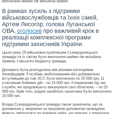
В рамках зусиль з підтримки
військовослужбовців та їхніх сімей,
Артем Лисогор, голова Луганської
ОВА,
оголосив
про важливий крок в
реалізації комплексної програми
підтримки захисників України.
Цього року 25 військовослужбовцям Сєверодонецької
громади та їх сім'ям було виплачено майже пів мільйона
гривень з міського бюджету громади.
Допомога була розподілена між різними категоріями
бенефіціарів: 9 особам, мобілізованим або добровільно
вступившим до лав ЗСУ, було виплачено по 20 000 грн; 11
учасникам бойових дій – по 15 000 грн; 4 пораненим під час
служби, які продовжують виконувати свої обов'язки, – по 25
000 грн. Крім того, родині загиблого захисника було виплачено
15 000 грн.
Влада Сєверодонецької громади також зазначила, що за
допомогою у зверненні за грошовою допомогою громадяни
можуть звертатися до «гарячої лінії», що працює з понеділка