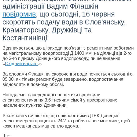
адміністрації Вадим Філашкін
повідомив
, що сьогодні, 16 червня
скоротять подачу води в Слов'янську,
Краматорську, Дружківці та
Костянтинівці.
Відзначається, що ці заходи пов'язані з ремонтними роботами
на магістральному водопроводі Д 1400 мм, на ділянці від 2-го
до 3-го підйому Донецького водопроводу, пише видання
«
Східний варіант
».
За словами Філашкіна, скорочення води почнеться сьогодні о
09:00, як тільки ремонт буде завершено, водопостачання
відновлять в повному обсязі.
Нагадаємо, напередодні енергетики відновили
електропостачання 3,6 тисячам сімей у прифронтових
населених пунктах Донеччини.
У компанії уточнюють, що співробітники ДТЕК Донецькі
електромережі працюють 24/7 та роблять все можливе, щоб
кожен мешканець мав світло вдома.
Ще: