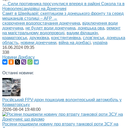
← Сили противника просунулися вперед в районі Сокола та в
Новоолександрівці на Донеччині
Саміт в Швейцарії: скептицизм з донецького фронту та серед
мешканців столиці – AFP →
скорочення водопостачання донеччина
,
відключення води
донеччина
,
не будет води донеччина
,
донецька ова
,
ремонт
на магістральному водопроводі
,
вадим філашкін
,
краматорськ
,
дружківка
,
констянтинівка
,
слов'янськ
,
донецька
область
,
новини донеччини
,
війна на донбасі
,
україна
16.06.2024
09:35
338
Новини Донбасу
Останні новини:
Російський FPV-дрон пошкодив волонтерський автомобіль у
Краматорську
2026-08-04 19:48:00
Росіяни поширили новину про втрату танкової роти ЗСУ на