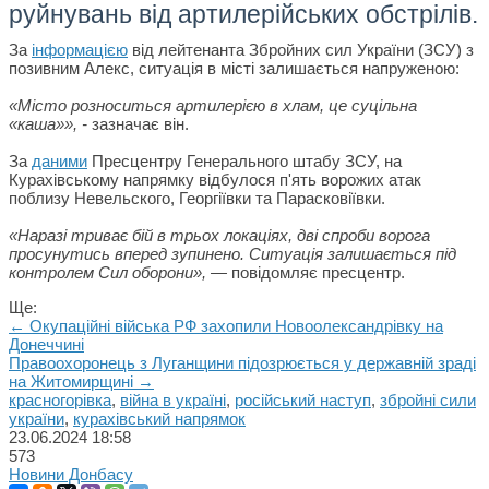
руйнувань від артилерійських обстрілів.
За
інформацією
від лейтенанта Збройних сил України (ЗСУ) з
позивним Алекс, ситуація в місті залишається напруженою:
«Місто розноситься артилерією в хлам, це суцільна
«каша»», -
зазначає він.
За
даними
Пресцентру Генерального штабу ЗСУ, на
Курахівському напрямку відбулося п'ять ворожих атак
поблизу Невельского, Георгіївки та Парасковіївки.
«Наразі триває бій в трьох локаціях, дві спроби ворога
просунутись вперед зупинено. Ситуація залишається під
контролем Сил оборони», —
повідомляє пресцентр.
Ще:
← Окупаційні війська РФ захопили Новоолександрівку на
Донеччині
Правоохоронець з Луганщини підозрюється у державній зраді
на Житомирщині →
красногорівка
,
війна в україні
,
російський наступ
,
збройні сили
україни
,
курахівський напрямок
23.06.2024
18:58
573
Новини Донбасу