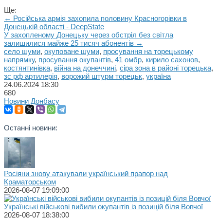
Ще:
← Російська армія захопила половину Красногорівки в
Донецькій області - DeepState
У захопленому Донецьку через обстріл без світла
залишилися майже 25 тисяч абонентів →
село шуми
,
окуповане шуми
,
просування на торецькому
напрямку
,
просування окупантів
,
41 омбр
,
кирило сахонов
,
костянтинівка
,
війна на донеччині
,
сіра зона в районі торецька
,
зс рф артилерія
,
ворожий штурм торецьк
,
україна
24.06.2024
18:30
680
Новини Донбасу
Останні новини:
Росіяни знову атакували український прапор над
Краматорськом
2026-08-07 19:09:00
Українські військові вибили окупантів із позицій біля Вовчої
2026-08-07 18:38:00