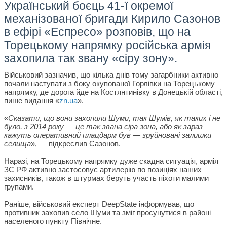
Український боєць 41-ї окремої
механізованої бригади Кирило Сазонов
в ефірі «Еспресо» розповів, що на
Торецькому напрямку російська армія
захопила так звану «сіру зону».
Військовий зазначив, що кілька днів тому загарбники активно
почали наступати з боку окупованої Горлівки на Торецькому
напрямку, де дорога йде на Костянтинівку в Донецькій області,
пише видання «
zn.ua
».
«
Сказати, що вони захопили Шуми, так Шумів, як таких і не
було, з 2014 року — це так звана сіра зона, або як зараз
кажуть оперативний плацдарм був — зруйновані залишки
селища
», — підкреслив Сазонов.
Наразі, на Торецькому напрямку дуже скадна ситуація, армія
ЗС РФ активно застосовує артилерію по позиціях наших
захисників, також в штурмах беруть участь піхоти малими
групами.
Раніше, військовий експерт DeepState інформував, що
противник захопив село Шуми та зміг просунутися в районі
населеного пункту Північне.