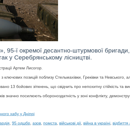
в», 95-ї окремої десантно-штурмової бригади
ак у Серебрянському лісництві.
страції Артем Лисогор.
и з ключових позицій поблизу Стельмахівки, Греківки та Невського,
но 13 бойових зіткнень, що свідчить про непохитну стійкість та ви
ків значно посилюють обороноздатність у зоні конфлікту, демонстру
ого хабу у Дніпрі
ардія
,
95 одшбр
,
азов
,
помста
,
військові дії
,
війна в україні
,
відбиття