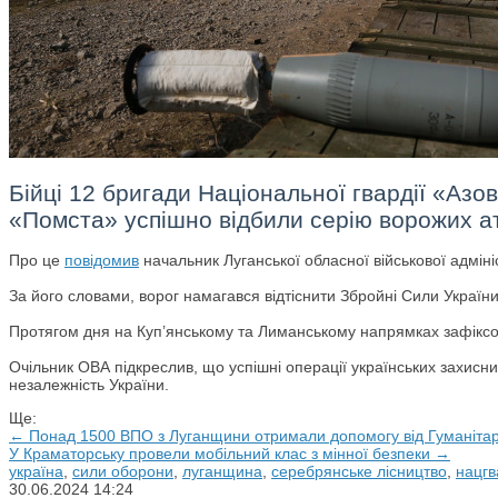
Бійці 12 бригади Національної гвардії «Азо
«Помста» успішно відбили серію ворожих ат
Про це
повідомив
начальник Луганської обласної військової адміні
За його словами, ворог намагався відтіснити Збройні Сили Україн
Протягом дня на Куп’янському та Лиманському напрямках зафіксова
Очільник ОВА підкреслив, що успішні операції українських захисни
незалежність України.
Ще:
← Понад 1500 ВПО з Луганщини отримали допомогу від Гуманітарн
У Краматорську провели мобільний клас з мінної безпеки →
україна
,
сили оборони
,
луганщина
,
серебрянське лісництво
,
нацгв
30.06.2024
14:24