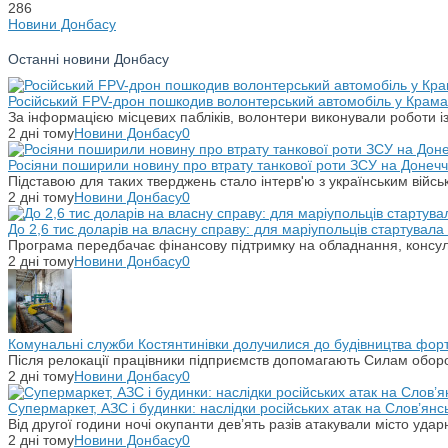
286
Новини Донбасу
Останні новини Донбасу
Російський FPV-дрон пошкодив волонтерський автомобіль у Крама
За інформацією місцевих пабліків, волонтери виконували роботи і
2 дні тому
Новини Донбасу
0
Росіяни поширили новину про втрату танкової роти ЗСУ на Донечч
Підставою для таких тверджень стало інтерв'ю з українським вій
2 дні тому
Новини Донбасу
0
До 2,6 тис доларів на власну справу: для маріупольців стартувал
Програма передбачає фінансову підтримку на обладнання, консульт
2 дні тому
Новини Донбасу
0
Комунальні служби Костянтинівки долучилися до будівництва фор
Після релокації працівники підприємств допомагають Силам оборо
2 дні тому
Новини Донбасу
0
Супермаркет, АЗС і будинки: наслідки російських атак на Слов’янс
Від другої години ночі окупанти дев’ять разів атакували місто уд
2 дні тому
Новини Донбасу
0