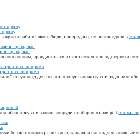
торську
з закриття вибитих вікон. Люди, попередньо, не постраждали.
Детал
ині: що відомо
ськовополоненим, правдивість заяв якого незалежно підтвердити не
а грантова програма
ації та супровід для тих, хто планує започаткувати, відновити або 
тифікацій
ни облаштовувати захисні споруди та оборонні позиції.
Детальніше
ьк
арними безпілотниками різних типів, завдавши пошкоджень цивільним