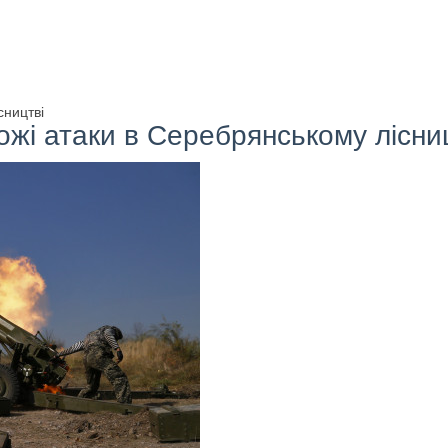
сництві
ожі атаки в Серебрянському лісни