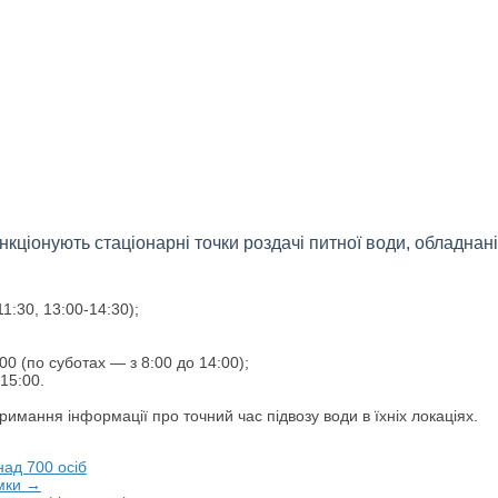
ункціонують стаціонарні точки роздачі питної води, обладна
1:30, 13:00-14:30);
:00 (по суботах — з 8:00 до 14:00);
15:00.
мання інформації про точний час підвозу води в їхніх локаціях.
над 700 осіб
имки →