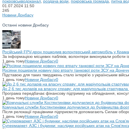
покровськводоканал
,
роздача води
,
покровська громада
,
питна во
01.07.2024
11:50
245
Новини Донбасу
Останні новини Донбасу
Російський FPV-дрон пошкодив волонтерський автомобіль у Крама
За інформацією місцевих пабліків, волонтери виконували роботи і
1 день тому
Новини Донбасу
0
Росіяни поширили новину про втрату танкової роти ЗСУ на Донечч
Підставою для таких тверджень стало інтерв'ю з українським вій
1 день тому
Новини Донбасу
0
До 2,6 тис доларів на власну справу: для маріупольців стартувал
Програма передбачає фінансову підтримку на обладнання, консульт
1 день тому
Новини Донбасу
0
Комунальні служби Костянтинівки долучилися до будівництва фор
Після релокації працівники підприємств допомагають Силам оборо
1 день тому
Новини Донбасу
0
Супермаркет, АЗС і будинки: наслідки російських атак на Слов’янс