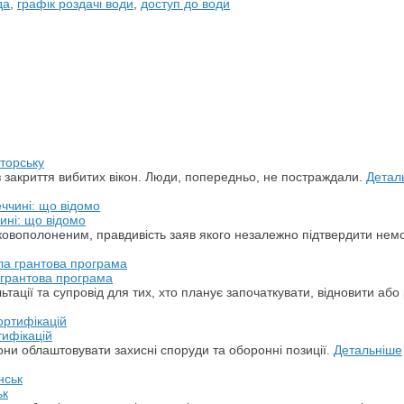
да
,
графік роздачі води
,
доступ до води
торську
з закриття вибитих вікон. Люди, попередньо, не постраждали.
Детал
ині: що відомо
ськовополоненим, правдивість заяв якого незалежно підтвердити не
а грантова програма
ації та супровід для тих, хто планує започаткувати, відновити або 
тифікацій
ни облаштовувати захисні споруди та оборонні позиції.
Детальніше
ьк