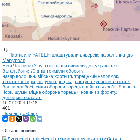
Ще:
← Партизани «АТЕШ» влаштували диверсію на залізниці до
Маріуполя
Біля Часового Яру з оточення вийшли два українські
батальйони: 70 днів тримали оборону →
назар волошин
,
війська хортиця
,
торецький напрямок
,
торецьк штурм
,
штрум торецька
,
наступ окупантів торецьк
,
бої на донбасі
,
сили оборони торецьк
,
війна в україні
,
бої нью-
йорк
,
шуми
,
міцна оборона торецьк
,
новини з фронту
,
донецька область
10.07.2024
11:46
461
Новини Донбасу
Останні новини: