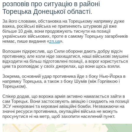
розповів про ситуацію в районі
Торецька Донецької області.
За його словами, обстановка на Торецькому напрямку дуже
важка, російські війська не припиняють штурмові дії вже
більше 10 днів, вони продовжують тиснути на позиції
українських військових, проте в самому Торецьку загарбників
немає, пише видання «
zn.ua
».
Волошин підкреслив, що Сили оборони дають добру відсіч
противнику, але коли ніде захищатися, наші військові змушені
відходити на більш підготовлені позиції, а ворог користується
цим та розповідає у своїх джерелах, що вони щось взяли.
Зокрема, основний удар противника йде з боку Нью-Йорка в
напрямку Торецька, а також з боку Шумів (між Горлівкою і
Торецьком).
Спікер додав, що ворожа армія активно намагається зайти в
сам Торецьк. Вони застосовують авіацію і скидають на позиції
ЗСУ некеровані та керовані авіаційні бомби. Незважаючи на
значні ресурси противника, окупаційні війська не можуть
просунутися ні на метр, щоб захопити населений пункт.