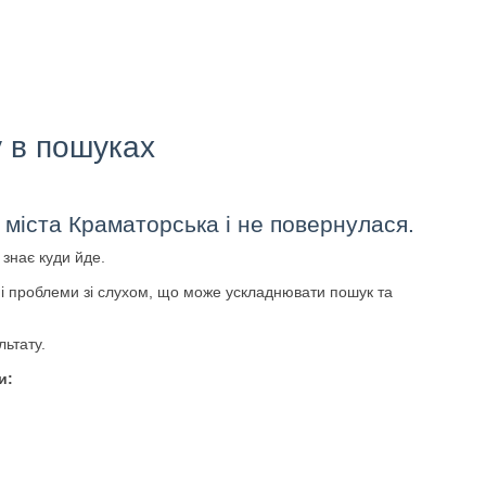
у в пошуках
о міста Краматорська і не повернулася.
 знає куди йде.
вні проблеми зі слухом, що може ускладнювати пошук та
льтату.
и: