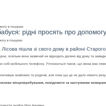
омогу в пошуках
абуся: рідні просять про допомог
а Лісова пішла зі свого дому в районі Старог
рна, оскільки вона зазвичай не відходить далеко від дому та завжди
при собі мобільного телефону. Уточнюється також, що жінка має пе
опитавши знайомих та родичів, але поки що це не дало ніякого резу
ї можливе місцеперебування, повідомити за наступними номерам
омогти знайти Нілу Іванівну.