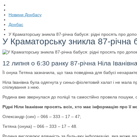
Новини Донбасу
Донбас
У Краматорську зникла 87-річна бабуся: рідні просять про доп
У Краматорську зникла 87-річна б
12 липня о 6:30 ранку 87-річна Ніла Іванівн
Її онука Тетяна зазначила, що така поведінка для бабусі нехаракте
Ніла Іванівна була одягнута у синьо-фіолетовий халат і не мала 
спілкування з нею.
Родина вже звернулася до поліції та самостійно провела пошуки, 
Рідні Ніли Іванівни просять всіх, хто має інформацію про ї
Олександр (син) – 066 – 333 – 17 – 47;
Тетяна (онука) – 066 – 333 – 17 – 48.
Родина висловлює вдячність за будь-яку інформацію, яка може доп