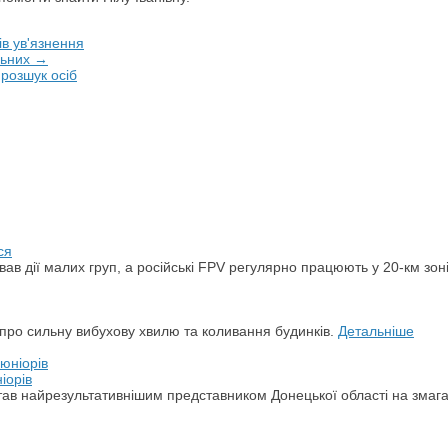
в ув'язнення
льних →
,
розшук осіб
ся
ував дії малих груп, а російські FPV регулярно працюють у 20-км зон
и про сильну вибухову хвилю та коливання будинків.
Детальніше
іорів
а став найрезультативнішим представником Донецької області на змаг