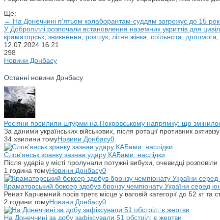
Ще:
← На Донеччині п'ятьом колаборантам-суддям загрожує до 15 рокі
У Добропіллі розпочали встановлення наземних укриттів для циві
краматорськ
,
зникнення
,
розшук
,
літня жінка
,
спільнота
,
допомога
12.07.2024
16:21
298
Новини Донбасу
Останні новини Донбасу
Росіяни посилили штурми на Покровському напрямку: що змінило
За даними українських військових, після ротації противник активіз
34 хвилини тому
Новини Донбасу
0
Слов’янськ зранку зазнав удару КАБами: наслідки
Після ударів у місті пролунали потужні вибухи, очевидці розповіл
1 година тому
Новини Донбасу
0
Краматорський боксер здобув бронзу чемпіонату України серед юн
Ренат Карчемний посів третє місце у ваговій категорії до 52 кг т
2 години тому
Новини Донбасу
0
На Донеччині за добу зафіксували 51 обстріл: є жертви