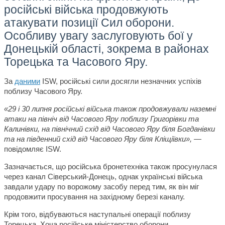
російські війська продовжують
атакувати позиції Сил оборони.
Особливу увагу заслуговують бої у
Донецькій області, зокрема в районах
Торецька та Часового Яру.
За
даними
ISW, російські сили досягли незначних успіхів
поблизу Часового Яру.
«29 і 30 липня російські війська також продовжували наземні
атаки на північ від Часового Яру поблизу Григорівки та
Калинівки, на північний схід від Часового Яру біля Богданівки
та на південний схід від Часового Яру біля Кліщіївки»,
—
повідомляє ISW.
Зазначається, що російська бронетехніка також просунулася
через канал Сіверський-Донець, однак українські війська
завдали удару по ворожому засобу перед тим, як він міг
продовжити просування на західному березі каналу.
Крім того, відбуваються наступальні операції поблизу
Торецька. Хоча російське міністерство оборони