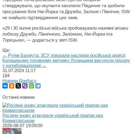
стверджувало, що окупанти захопили Південне та зробили
просування біля Ню-Йорка та Дружби, Залізне і Північне, ISW
не знайшло підтвердження цих заяв.
«29 і 30 липня російські війська продовжували наземні атаки
поблизу Дружби, Північного, Залізного, Ню-Йорка та
Торецька»,
— додається у звіті ISW.
Ще:
← Руїни Бахмута: ЗСУ показали наслідки російської агресії
Колишньому головному митнику Луганщини висунули підозру
у колабораціонізмі →
31.07.2024
11:17
184
Новини Донбасу
Останні новини:
Росіяни знову атакували український прапор над
Краматорськом
2026-08-07 19:09:00