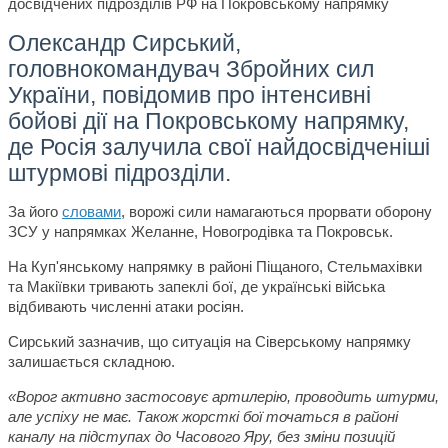
Олександр Сирський,
головнокомандувач Збройних сил
України, повідомив про інтенсивні
бойові дії на Покровському напрямку,
де Росія залучила свої найдосвідченіші
штурмові підрозділи.
За його
словами
, ворожі сили намагаються прорвати оборону
ЗСУ у напрямках Желанне, Новогродівка та Покровськ.
На Куп'янському напрямку в районі Піщаного, Стельмахівки
та Макіївки тривають запеклі бої, де українські війська
відбивають численні атаки росіян.
Сирський зазначив, що ситуація на Сіверському напрямку
залишається складною.
«Ворог активно застосовує артилерію, проводить штурми,
але успіху не має. Також жорсткі бої точаться в районі
каналу на підступах до Часового Яру, без зміни позицій