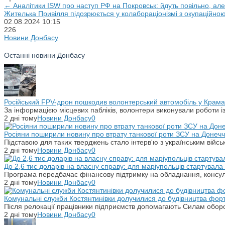
← Аналітики ISW про наступ РФ на Покровськ: йдуть повільно, ал
Жителька Привілля підозрюється у колабораціонізмі з окупаційно
02.08.2024
10:15
226
Новини Донбасу
Останні новини Донбасу
Російський FPV-дрон пошкодив волонтерський автомобіль у Крама
За інформацією місцевих пабліків, волонтери виконували роботи і
2 дні тому
Новини Донбасу
0
Росіяни поширили новину про втрату танкової роти ЗСУ на Донечч
Підставою для таких тверджень стало інтерв'ю з українським вій
2 дні тому
Новини Донбасу
0
До 2,6 тис доларів на власну справу: для маріупольців стартувал
Програма передбачає фінансову підтримку на обладнання, консульт
2 дні тому
Новини Донбасу
0
Комунальні служби Костянтинівки долучилися до будівництва фор
Після релокації працівники підприємств допомагають Силам оборо
2 дні тому
Новини Донбасу
0