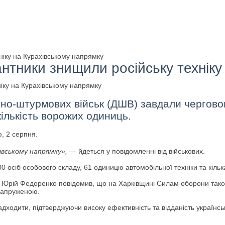
ніку на Курахівському напрямку
антники знищили російську техніку
тно-штурмових військ (ДШВ) завдали черговог
ількість ворожих одиниць.
, 2 серпня.
івському напрямку»,
— йдеться у повідомленні від військових.
0 осіб особового складу, 61 одиницю автомобільної техніки та кільк
Юрій Федоренко повідомив, що на Харківщині Силам оборони також 
 напруженою.
одити, підтверджуючи високу ефективність та відданість українських