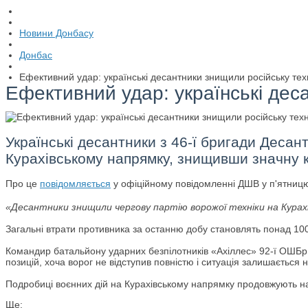
Новини Донбасу
Донбас
Ефективний удар: українські десантники знищили російську тех
Ефективний удар: українські дес
Українські десантники з 46-ї бригади Десан
Курахівському напрямку, знищивши значну к
Про це
повідомляється
у офіційному повідомленні ДШВ у п'ятницю
«Десантники знищили чергову партію ворожої техніки на Курах
Загальні втрати противника за останню добу становлять понад 100
Командир батальйону ударних безпілотників «Ахіллес» 92-ї ОШБр 
позицій, хоча ворог не відступив повністю і ситуація залишається
Подробиці воєнних дій на Курахівському напрямку продовжують надх
Ще: