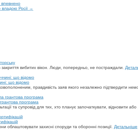
е впевнено
ю владою Росії →
торську
з закриття вибитих вікон. Люди, попередньо, не постраждали.
Детал
ині: що відомо
ськовополоненим, правдивість заяв якого незалежно підтвердити не
а грантова програма
ації та супровід для тих, хто планує започаткувати, відновити або 
тифікацій
ни облаштовувати захисні споруди та оборонні позиції.
Детальніше