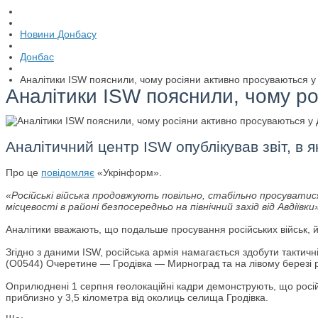
Новини Донбасу
Донбас
Аналітики ISW пояснили, чому росіяни активно просуваються у 
Аналітики ISW пояснили, чому ро
Аналітичний центр ISW опублікував звіт, в 
Про це
повідомляє
«Укрінформ».
«Російські війська продовжують повільно, стабільно просуватися
місцевості в районі безпосередньо на північний захід від Авдіївки
Аналітики вважають, що подальше просування російських військ, й
Згідно з даними ISW, російська армія намагається здобути тактичні
(О0544) Очеретине — Гродівка — Мирноград та на лівому березі р
Оприлюднені 1 серпня геолокаційні кадри демонструють, що росій
приблизно у 3,5 кілометра від околиць селища Гродівка.