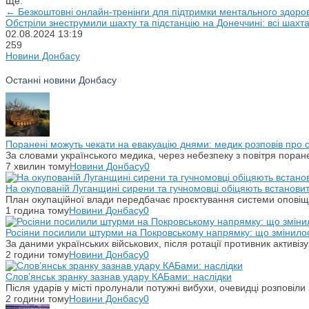
Ще:
← Безкоштовні онлайн-тренінги для підтримки ментального здоро
Обстріли знеструмили шахту та підстанцію на Донеччині: всі шахт
02.08.2024
13:19
259
Новини Донбасу
Останні новини Донбасу
Поранені можуть чекати на евакуацію днями: медик розповів про
За словами українського медика, через небезпеку з повітря поране
7 хвилин тому
Новини Донбасу
0
На окупованій Луганщині сирени та гучномовці обіцяють встанови
План окупаційної влади передбачає проєктування системи оповіщ
1 година тому
Новини Донбасу
0
Росіяни посилили штурми на Покровському напрямку: що змінило
За даними українських військових, після ротації противник активіз
2 години тому
Новини Донбасу
0
Слов’янськ зранку зазнав удару КАБами: наслідки
Після ударів у місті пролунали потужні вибухи, очевидці розповіл
2 години тому
Новини Донбасу
0