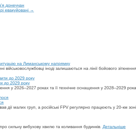
в'я донеччан
арі евакуйовані →
 ситуацію на Лиманському напрямку
ні військовослужбовці іноді залишаються на лінії бойового зіткненн
ти до 2029 року
ення у 2026–2027 роках та її технічне оснащення у 2028–2029 рок
ся
ував дії малих груп, а російські FPV регулярно працюють у 20-км зон
и про сильну вибухову хвилю та коливання будинків.
Детальніше