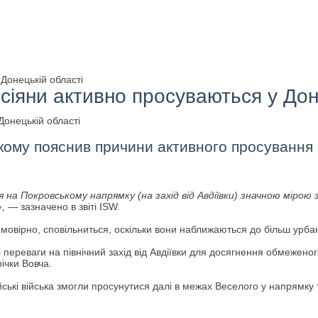
Донецькій області
сіяни активно просуваються у Дон
якому пояснив причини активного просування р
 на Покровському напрямку (на захід від Авдіївки) значною мірою з
»,
— зазначено в звіті ISW.
мовірно, сповільниться, оскільки вони наближаються до більш урба
 переваги на північний захід від Авдіївки для досягнення обмеженог
ічки Вовча.
ські війська змогли просунутися далі в межах Веселого у напрямк