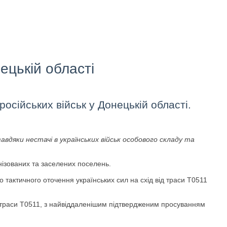
ецькій області
осійських військ у Донецькій області.
авдяки нестачі в українських військ особового складу та
нізованих та заселених поселень.
о тактичного оточення українських сил на схід від траси Т0511
у траси Т0511, з найвіддаленішим підтвердженим просуванням