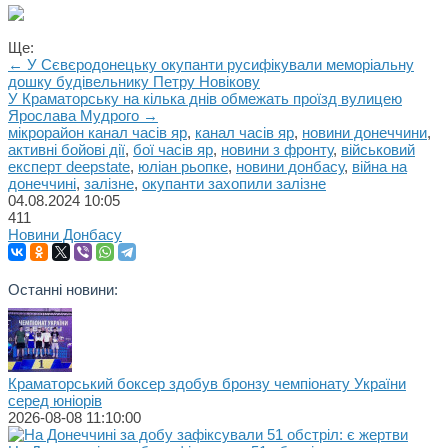
Ще:
← У Сєвєродонецьку окупанти русифікували меморіальну
дошку будівельнику Петру Новікову
У Краматорську на кілька днів обмежать проїзд вулицею
Ярослава Мудрого →
мікрорайон канал часів яр
,
канал часів яр
,
новини донеччини
,
активні бойові дії
,
бої часів яр
,
новини з фронту
,
військовий
експерт deepstate
,
юліан рьопке
,
новини донбасу
,
війна на
донеччині
,
залізне
,
окупанти захопили залізне
04.08.2024
10:05
411
Новини Донбасу
Останні новини:
Краматорський боксер здобув бронзу чемпіонату України
серед юніорів
2026-08-08 11:10:00