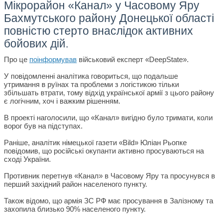
Мікрорайон «Канал» у Часовому Яру
Бахмутського району Донецької області
повністю стерто внаслідок активних
бойових дій.
Про це
поінформував
військовий експерт «DeepState».
У повідомленні аналітика говориться, що подальше
утримання в руїнах та проблеми з логістикою тільки
збільшать втрати, тому відхід української армії з цього району
є логічним, хоч і важким рішенням.
В проекті наголосили, що «Канал» вигідно було тримати, коли
ворог був на підступах.
Раніше, аналітик німецької газети «Bild» Юліан Рьопке
повідомив, що російські окупанти активно просуваються на
сході України.
Противник перетнув «Канал» в Часовому Яру та просунувся в
перший західний район населеного пункту.
Також відомо, що армія ЗС РФ має просування в Залізному та
захопила близько 90% населеного пункту.