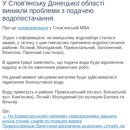
У Слов'янську Донецької області
виникли проблеми з подачею
водопостачання.
Про це
поінформували
у Слов'янській МВА.
Згідно з інформацією, на маяцькому водозаборі сталася
аварія, у зв'язку з цим тимчасово припинено водопостачання
районів: Лісовий, Молодіжний, Привокзальний, Залізничний,
Монголія, Північний (частково).
В адміністрації заявляють, що подача води буде відновлена
відразу ж після закінчення ремонтних робіт.
На даний момент місцевим жителям буде здійснюватися
підвезення безкоштовної води.
Воду привезуть в райони: Привокзальний (по вул. Вокзальній,
вул. Ком’яхова), Лісний і Молодіжний (по вулицям Батюка та
Вільна).
Ще:
← На Краматорському напрямку прикордонники завдали
кілька точних ударів по позиціях ворога
Правоохоронців Донеччини відзначили за віддану службу на