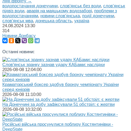
лінії фронту →
водопостачання донеччини
,
слов'янськ без води
,
слов'янськ
підвіз води
,
аварія на маяцькому водозаборі
,
проблеми з
водопостачанням
,
новини слов'янська
,
події донеччини
,
слов'янськ мва
,
донецька область
,
україна
24.08.2024
13:30
314
Новини Донбасу
Останні новини:
Слов’янськ зранку зазнав удару КАБами: наслідки
2026-08-08 12:04:00
Краматорський боксер здобув бронзу чемпіонату України
серед юніорів
2026-08-08 11:10:00
На Донеччині за добу зафіксували 51 обстріл: є жертви
2026-08-08 10:32:00
Російські війська просунулися поблизу Костянтинівки -
DeepState