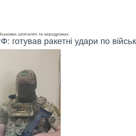
військових шпиталях та аеродромах
Ф: готував ракетні удари по війс