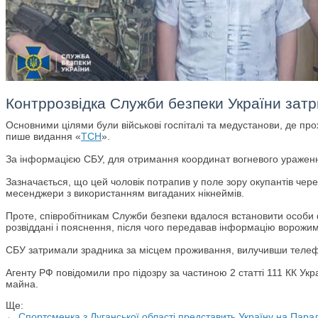
Контррозвідка Служби безпеки України затри
Основними цілями були військові госпіталі та медустанови, де про
пише видання «
ТСН
».
За інформацією СБУ, для отримання координат вогневого ураженн
Зазначається, що цей чоловік потрапив у поле зору окупантів чере
месенджери з використанням вигаданих нікнеймів.
Проте, співробітникам Служби безпеки вдалося встановити особи фі
розвіддані і пояснення, після чого передавав інформацію ворожи
СБУ затримали зрадника за місцем проживання, вилучивши телефо
Агенту РФ повідомили про підозру за частиною 2 статті 111 КК Ук
майна.
Ще:
← Спортсменка з Луганської області представить Україну на Парал