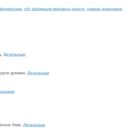
інформатора
,
сбу затримали ворожого аганта
,
новини донеччини
,
у.
Детальніше
трати домівок.
Детальніше
альніше
йоном Хімік.
Детальніше