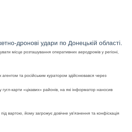
етно-дронові удари по Донецькій області.
сувати місце розташування оперативних аеродромів у регіоні,
іж агентом та російським куратором здійснювався через
 гугл-карти «цікавих» районів, на які інформатор наносив
під вартою, йому загрожує довічне ув'язнення та конфіскація