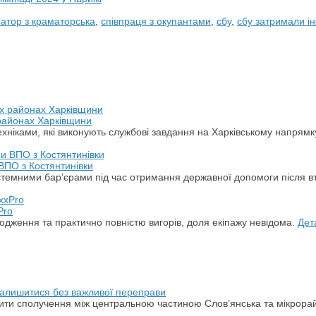
атор з краматорська
,
співпраця з окупантами
,
сбу
,
сбу затримали 
 районах Харківщини
хніками, які виконують службові завдання на Харківському напрямк
ВПО з Костянтинівки
стемними бар’єрами під час отримання державної допомоги після в
Pro
дження та практично повністю вигорів, доля екіпажу невідома.
Дет
 залишитися без важливої переправи
ити сполучення між центральною частиною Слов’янська та мікрора