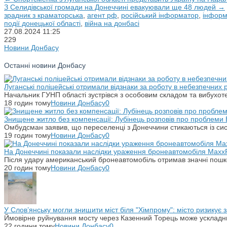
З Селидівської громади на Донеччині евакуювали ще 48 людей →
зрадник з краматорська
,
агент рф
,
російський інформатор
,
інформ
події донецької області
,
війна на донбасі
27.08.2024
11:25
229
Новини Донбасу
Останні новини Донбасу
Луганські поліцейські отримали відзнаки за роботу в небезпечних
Начальник ГУНП області зустрівся з особовим складом та вибухоте
18 годин тому
Новини Донбасу
0
Знищене житло без компенсації: Лубінець розповів про проблеми 
Омбудсман заявив, що переселенці з Донеччини стикаються із си
19 годин тому
Новини Донбасу
0
На Донеччині показали наслідки ураження бронеавтомобіля Maxx
Після удару американський бронеавтомобіль отримав значні пошко
20 годин тому
Новини Донбасу
0
У Слов’янську могли знищити міст біля "Хімпрому": місто ризикує
Ймовірне руйнування мосту через Казенний Торець може ускладн
22 години тому
Новини Донбасу
0