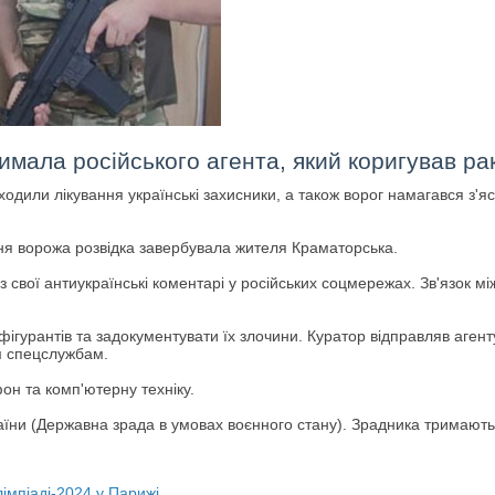
мала російського агента, який коригував рак
ходили лікування українські захисники, а також ворог намагався з'я
я ворожа розвідка завербувала жителя Краматорська.
з свої антиукраїнські коментарі у російських соцмережах. Зв'язок м
гурантів та задокументувати їх злочини. Куратор відправляв агенту
м спецслужбам.
н та комп'ютерну техніку.
раїни (Державна зрада в умовах воєнного стану). Зрадника тримають 
імпіаді-2024 у Парижі