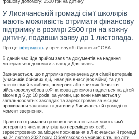
У Лисичанській громаді сім'ї школярів
мають можливість отримати фінансову
підтримку в розмірі 2500 грн на кожну
дитину, подавши заяву до 1 листопада.
Про це
інформують
у прес-службі Луганської ОВА.
В даний час йде прийом заяв та документів на надання
матеріальної допомоги з нагоди Дня знань.
Зазначається, що підтримка призначена для сімей ветеранів
(учасників бойових дій, інвалідів внаслідок війни) та для
членів сімей загиблих, померлих або зниклих безвісти
військовослужбовців.Фінансова допомога надається на дітей
віком від 6 до 18 років, за умови, що вони навчаються у
загальноосвітніх закладах та зареєстровані за місцем
проживання заявника та дитини у Лисичанській громаді на
момент звернення.
Право на отримання грошової виплати також мають сім'ї
ветеранів з числа внутрішньо переміщених осіб,
зареєстрованих за місцем проживання в Лисичанській громаді
на 24 лютого 2022 року. Обов'язковою умовою є те, що діти