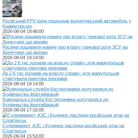
Російський FPV-дрон пошкодив волонтерський автомобіль у
Краматорську
2026-08-04 19:48:00
Росіяни поширили новину про втрату танкової роти ЗСУ на
Донеччині: що відомо
2026-08-04 19:14:00
До 2,6 тис доларів на власну справу: для маріупольців
стартувала грантова програма
2026-08-04 18:14:00
Комунальні служби Костянтинівки долучилися до
будівництва фортифікацій
2026-08-04 17:16:00
Супермаркет, АЗС і будинки: наслідки російських атак на
Слов’янськ
2026-08-04 15:53:00