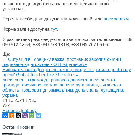
повинні продовжувати навчання в місцевих освітніх
установах.
Перелік необхідних документів можна знайти за
посиланням
.
Форма заяви доступна
тут
.
У разі питань рекомендується звертатися за телефонами: +38
050 512 42 64, +38 050 778 13 08, +38 099 767 06 66.
Ще:
← Ситуація в Торецьку важка, противник захопив східні і
південно-східні райони - ОТГ «Луганськ»
Вихователька з Добропільської громади потрапила до фіналу
премії Global Teacher Prize Ukraine →
лисичанська громада
,
грошова допомога лисичанська
громада
,
лисичанська мва
,
новини луганщини
,
луганська
область
,
грошова підтримка дітям
,
день знань
,
луганщина
,
україна
14.10.2024
17:30
722
Новини Донбасу
Останні новини: