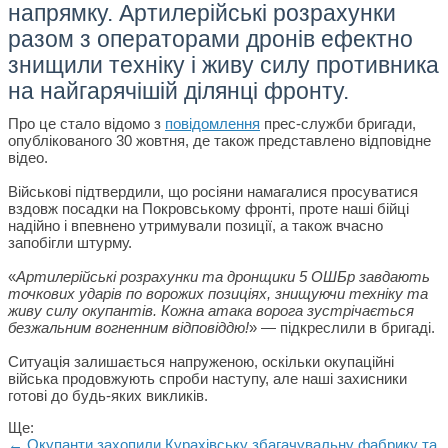
напрямку. Артилерійські розрахунки
разом з операторами дронів ефектно
знищили техніку і живу силу противника
на найгарячішій ділянці фронту.
Про це стало відомо з
повідомлення
прес-служби бригади,
опублікованого 30 жовтня, де також представлено відповідне
відео.
Військові підтвердили, що росіяни намагалися просуватися
вздовж посадки на Покровському фронті, проте наші бійці
надійно і впевнено утримували позиції, а також вчасно
запобігли штурму.
«
Артилерійські розрахунки та дронщики 5 ОШБр завдають
точкових ударів по ворожих позиціях, знищуючи техніку та
живу силу окупантів. Кожна атака ворога зустрічається
безжальним вогненним відповіддю!
» — підкреслили в бригаді.
Ситуація залишається напруженою, оскільки окупаційні
війська продовжують спроби наступу, але наші захисники
готові до будь-яких викликів.
Ще:
← Окупанти захопили Курахівську збагачувальну фабрику та