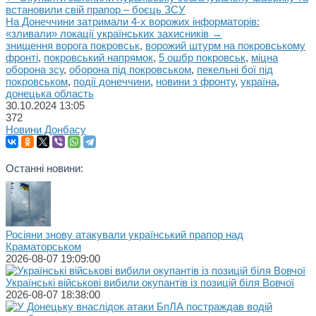
встановили свій прапор – боєць ЗСУ
На Донеччини затримали 4-х ворожих інформаторів:
«зливали» локації українських захисників →
знищення ворога покровськ
,
ворожий штурм на покровському
фронті
,
покровський напрямок
,
5 ошбр покровськ
,
міцна
оборона зсу
,
оборона під покровськом
,
пекельні бої під
покровськом
,
події донеччини
,
новини з фронту
,
україна
,
донецька область
30.10.2024
13:05
372
Новини Донбасу
Останні новини:
Росіяни знову атакували український прапор над
Краматорськом
2026-08-07 19:09:00
Українські військові вибили окупантів із позицій біля Вовчої
2026-08-07 18:38:00