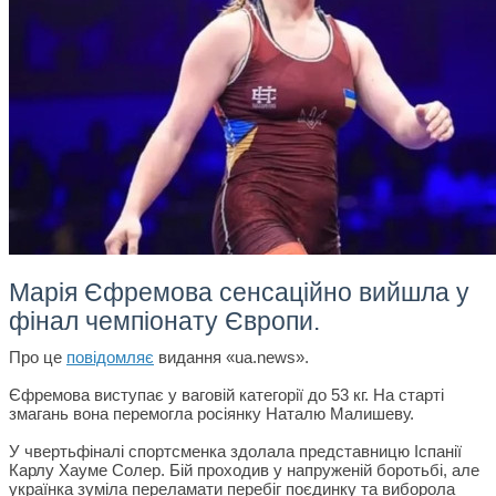
Марія Єфремова сенсаційно вийшла у
фінал чемпіонату Європи.
Про це
повідомляє
видання «ua.news».
Єфремова виступає у ваговій категорії до 53 кг. На старті
змагань вона перемогла росіянку Наталю Малишеву.
У чвертьфіналі спортсменка здолала представницю Іспанії
Карлу Хауме Солер. Бій проходив у напруженій боротьбі, але
українка зуміла переламати перебіг поєдинку та виборола