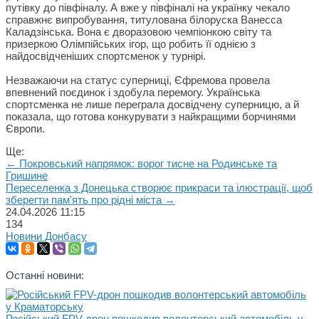
путівку до півфіналу. А вже у півфіналі на українку чекало
справжнє випробування, титулована білоруска Ванесса
Каладзінська. Вона є дворазовою чемпіонкою світу та
призеркою Олімпійських ігор, що робить її однією з
найдосвідченіших спортсменок у турнірі.
Незважаючи на статус суперниці, Єфремова провела
впевнений поєдинок і здобула перемогу. Українська
спортсменка не лише переграла досвідчену суперницю, а й
показала, що готова конкурувати з найкращими борчинями
Європи.
Ще:
← Покровський напрямок: ворог тисне на Родинське та
Гришине
Переселенка з Донецька створює прикраси та ілюстрації, щоб
зберегти пам'ять про рідні міста →
24.04.2026
11:15
134
Новини Донбасу
Останні новини:
Російський FPV-дрон пошкодив волонтерський автомобіль у