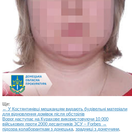
Ще:
← У Костянтинівці мешканцям видають будівельні матеріали
для відновлення домівок після обстрілів
Ворог наступає на Курахове використовуючи 10 000
військових проти 2000 десантників ЗСУ – Forbes →
підозра колаборанткам з донецька
,
зрадниці з донеччини
,