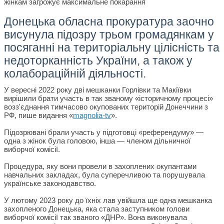
Донецька обласна прокуратура заочно
висунула підозру трьом громадянкам у
посяганні на територіальну цілісність та
недоторканність України, а також у
колабораційній діяльності.
У вересні 2022 року дві мешканки Горлівки та Макіївки
вирішили брати участь в так званому «історичному процесі»
возз'єднання тимчасово окупованих територій Донеччини з
РФ, пише видання «
magnolia-tv
».
Підозрювані брали участь у підготовці «референдуму» —
одна з жінок була головою, інша — членом дільничної
виборчої комісії.
Процедура, яку вони провели в захоплених окупантами
навчальних закладах, була суперечливою та порушувала
українське законодавство.
У лютому 2023 року до їхніх лав увійшла ще одна мешканка
захопленого Донецька, яка стала заступником голови
виборчої комісії так званого «ДНР». Вона виконувала