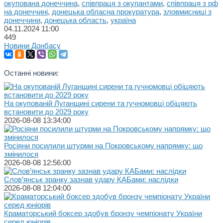
окупована донеччина
,
співпраця з окупантами
,
співпраця з рф
на донеччині
,
донецька обласна прокуратура
,
зловмисниці з
донеччини
,
донецька область
,
україна
04.11.2024
11:00
449
Новини Донбасу
Останні новини:
На окупованій Луганщині сирени та гучномовці обіцяють
встановити до 2029 року
2026-08-08 13:34:00
Росіяни посилили штурми на Покровському напрямку: що
змінилося
2026-08-08 12:56:00
Слов’янськ зранку зазнав удару КАБами: наслідки
2026-08-08 12:04:00
Краматорський боксер здобув бронзу чемпіонату України
серед юніорів