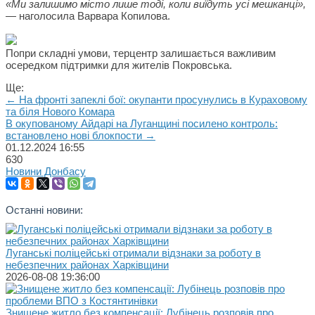
«Ми залишимо місто лише тоді, коли виїдуть усі мешканці»,
— наголосила Варвара Копилова.
Попри складні умови, терцентр залишається важливим
осередком підтримки для жителів Покровська.
Ще:
← На фронті запеклі бої: окупанти просунулись в Кураховому
та біля Нового Комара
В окупованому Айдарі на Луганщині посилено контроль:
встановлено нові блокпости →
01.12.2024
16:55
630
Новини Донбасу
Останні новини:
Луганські поліцейські отримали відзнаки за роботу в
небезпечних районах Харківщини
2026-08-08 19:36:00
Знищене житло без компенсації: Лубінець розповів про