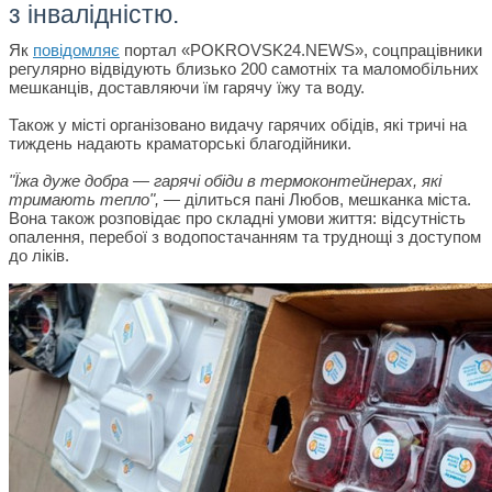
з інвалідністю.
Як
повідомляє
портал «POKROVSK24.NEWS», соцпрацівники
регулярно відвідують близько 200 самотніх та маломобільних
мешканців, доставляючи їм гарячу їжу та воду.
Також у місті організовано видачу гарячих обідів, які тричі на
тиждень надають краматорські благодійники.
"Їжа дуже добра — гарячі обіди в термоконтейнерах, які
тримають тепло",
— ділиться пані Любов, мешканка міста.
Вона також розповідає про складні умови життя: відсутність
опалення, перебої з водопостачанням та труднощі з доступом
до ліків.