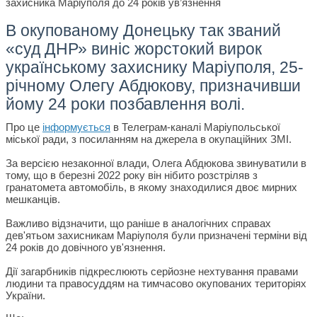
В окупованому Донецьку так званий
«суд ДНР» виніс жорстокий вирок
українському захиснику Маріуполя, 25-
річному Олегу Абдюкову, призначивши
йому 24 роки позбавлення волі.
Про це
інформується
в Телеграм-каналі Маріупольської
міської ради, з посиланням на джерела в окупаційних ЗМІ.
За версією незаконної влади, Олега Абдюкова звинуватили в
тому, що в березні 2022 року він нібито розстріляв з
гранатомета автомобіль, в якому знаходилися двоє мирних
мешканців.
Важливо відзначити, що раніше в аналогічних справах
дев'ятьом захисникам Маріуполя були призначені терміни від
24 років до довічного ув'язнення.
Дії загарбників підкреслюють серйозне нехтування правами
людини та правосуддям на тимчасово окупованих територіях
України.