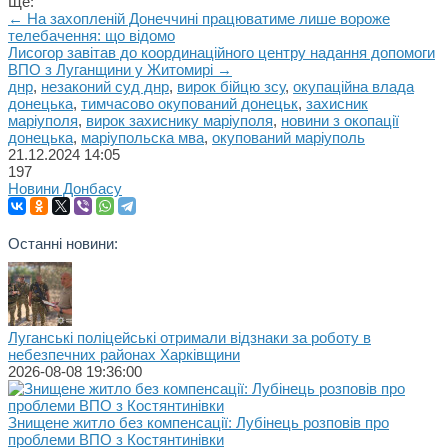
Ще:
← На захопленій Донеччині працюватиме лише вороже
телебачення: що відомо
Лисогор завітав до координаційного центру надання допомоги
ВПО з Луганщини у Житомирі →
днр
,
незаконий суд днр
,
вирок бійцю зсу
,
окупаційна влада
донецька
,
тимчасово окупований донецьк
,
захисник
маріуполя
,
вирок захиснику маріуполя
,
новини з окопації
донецька
,
маріупольска мва
,
окупований маріуполь
21.12.2024
14:05
197
Новини Донбасу
Останні новини:
Луганські поліцейські отримали відзнаки за роботу в
небезпечних районах Харківщини
2026-08-08 19:36:00
Знищене житло без компенсації: Лубінець розповів про
проблеми ВПО з Костянтинівки