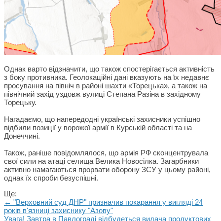
Однак варто відзначити, що також спостерігається активність
з боку противника. Геолокаційні дані вказують на їх недавнє
просування на північ в районі шахти «Торецька», а також на
північний захід уздовж вулиці Степана Разіна в західному
Торецьку.
Нагадаємо, що напередодні українські захисники успішно
відбили позиції у ворожої армії в Курській області та на
Донеччині.
Також, раніше повідомлялося, що армія РФ сконцентрувала
свої сили на атаці селища Велика Новосілка. Загарбники
активно намагаються прорвати оборону ЗСУ у цьому районі,
однак їх спроби безуспішні.
Ще:
← "Верховний суд ДНР" призначив покарання у вигляді 24
років в'язниці захиснику "Азову"
Увага! Завтра в Павлограді відбудеться видача продуктових