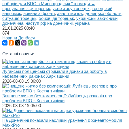
наборів для ВПО з Мирноградської громади →
просування зсу торецьк
,
успіхи зсу торецьк
,
торецький
напрямок
,
новини з фронті
,
аналітики isw
,
донецька область
,
ситуація торецьк
,
бойові дії торецьк
,
українські захисники
донеччина
,
наступ рф на донеччині
,
україна
21.01.2025
08:40
874
Новини Донбасу
Останні новини:
Луганські поліцейські отримали відзнаки за роботу в
небезпечних районах Харківщини
2026-08-08 19:36:00
Знищене житло без компенсації: Лубінець розповів про
проблеми ВПО з Костянтинівки
2026-08-08 19:05:00
На Донеччині показали наслідки ураження бронеавтомобіля
MaxxPro