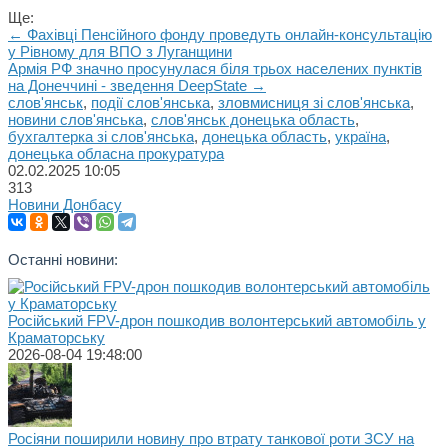
Ще:
← Фахівці Пенсійного фонду проведуть онлайн-консультацію
у Рівному для ВПО з Луганщини
Армія РФ значно просунулася біля трьох населених пунктів
на Донеччині - зведення DeepState →
слов'янськ
,
події слов'янська
,
зловмисниця зі слов'янська
,
новини слов'янська
,
слов'янськ донецька область
,
бухгалтерка зі слов'янська
,
донецька область
,
україна
,
донецька обласна прокуратура
02.02.2025
10:05
313
Новини Донбасу
Останні новини:
Російський FPV-дрон пошкодив волонтерський автомобіль у
Краматорську
2026-08-04 19:48:00
Росіяни поширили новину про втрату танкової роти ЗСУ на