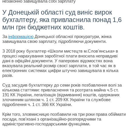
У Донецькій області суд виніс вирок
бухгалтеру, яка привласнила понад 1,6
млн грн бюджетних коштів.
За
інформацією
Донецької обласної прокуратури, жінка
завищувала свою зарплату, підробляючи документи.
З 2018 року бухгалтер «Школи мистецтв м.Слов'янська» в
процесі нарахування заробітної плати вносила неправдиві
дані в офіційні документи. У паперових відомостях вона
вказувала реальний розмір своєї зарплати, в той час як в
електронних системах цифри штучно завищувала в кілька
разів.
Суд засудив бухгалтерку до семи років позбавлення волі за
кількома статтями: привласнення та розтрата майна ч.5 ст.
191 КК України, легалізація (відмивання) коштів, одержаних
злочинним шляхом ч. 1 ст. 209 КК України та службове
підроблення ч. 1 ст. 366 КК України.
Крім того, зловмисницю позбавили на три роки права обіймати
посади, пов'язані з організаційно-розпорядчими та
адміністративно-господарськими функціями.