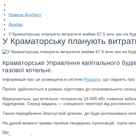
Новини Донбасу
Донбас
У Краматорську планують витратити майже 67,5 млн грн на буді
У Краматорську планують витрати
Краматорське Управління капітального буді
газової котельні.
Інформація про це розміщена в системі
Prozorro
, що свідчить про 
Проект здійснюється в рамках підготовки до опалювального сезону
Відзначається, що котельня, потужністю 15 000 кВт, повинна заб
підрядника. Серед завдань — очищення території від рослинності, 
Також передбачено благоустрій ділянки, де буде розташована коте
На даний момент триває прийом тендерних пропозицій, торги запл
Ще: