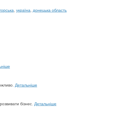
торська
,
україна
,
донецька область
ьніше
можливо.
Детальніше
розвивати бізнес.
Детальніше