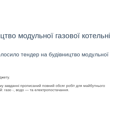
цтво модульної газової котельні
олосило тендер на будівництво модульної
джету.
му завданні прописаний повний обсяг робіт для майбутнього
й: газо -, водо — та електропостачання.