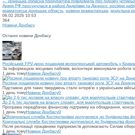
← Донецька обласна прокуратура повідомила про підозру чотирьо
Армія РФ просунулася в районі Андріївки та Дачного: росіяни н
краматорськ донецька область
,
новини краматорська
,
модульна ко
06.02.2025
10:53
364
Новини Донбасу
Останні новини Донбасу
Російський FPV-дрон пошкодив волонтерський автомобіль у Крама
За інформацією місцевих пабліків, волонтери виконували роботи і
1 день тому
Новини Донбасу
0
Росіяни поширили новину про втрату танкової роти ЗСУ на Донечч
Підставою для таких тверджень стало інтерв'ю з українським вій
1 день тому
Новини Донбасу
0
До 2,6 тис доларів на власну справу: для маріупольців стартувал
Програма передбачає фінансову підтримку на обладнання, консульт
1 день тому
Новини Донбасу
0
Комунальні служби Костянтинівки долучилися до будівництва фор
Після релокації працівники підприємств допомагають Силам оборо
1 день тому
Новини Донбасу
0