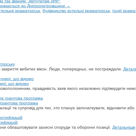
м так званим "депутатам ДНР"
аближаються до Дніпропетровщини →
тельня краматорськ
,
будівництво котельні краматорськ
,
події крама
торську
з закриття вибитих вікон. Люди, попередньо, не постраждали.
Детал
ині: що відомо
ськовополоненим, правдивість заяв якого незалежно підтвердити не
а грантова програма
ації та супровід для тих, хто планує започаткувати, відновити або 
тифікацій
ни облаштовувати захисні споруди та оборонні позиції.
Детальніше