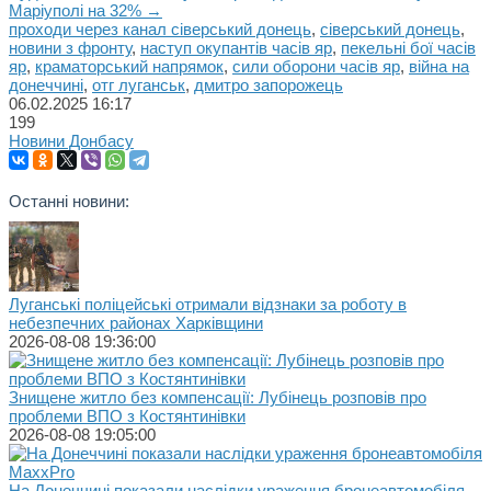
Маріуполі на 32% →
проходи через канал сіверський донець
,
сіверський донець
,
новини з фронту
,
наступ окупантів часів яр
,
пекельні бої часів
яр
,
краматорський напрямок
,
сили оборони часів яр
,
війна на
донеччині
,
отг луганськ
,
дмитро запорожець
06.02.2025
16:17
199
Новини Донбасу
Останні новини:
Луганські поліцейські отримали відзнаки за роботу в
небезпечних районах Харківщини
2026-08-08 19:36:00
Знищене житло без компенсації: Лубінець розповів про
проблеми ВПО з Костянтинівки
2026-08-08 19:05:00
На Донеччині показали наслідки ураження бронеавтомобіля