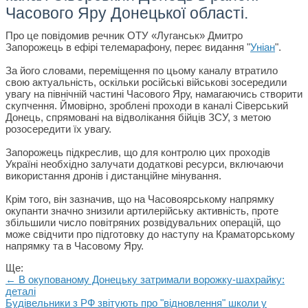
Часового Яру Донецької області.
Про це повідомив речник ОТУ «Луганськ» Дмитро
Запорожець в ефірі телемарафону, переє видання "
Уніан
".
За його словами, переміщення по цьому каналу втратило
свою актуальність, оскільки російські військові зосередили
увагу на північній частині Часового Яру, намагаючись створити
скупчення. Ймовірно, зроблені проходи в каналі Сіверський
Донець, спрямовані на відволікання бійців ЗСУ, з метою
розосередити їх увагу.
Запорожець підкреслив, що для контролю цих проходів
Україні необхідно залучати додаткові ресурси, включаючи
використання дронів і дистанційне мінування.
Крім того, він зазначив, що на Часовоярському напрямку
окупанти значно знизили артилерійську активність, проте
збільшили число повітряних розвідувальних операцій, що
може свідчити про підготовку до наступу на Краматорському
напрямку та в Часовому Яру.
Ще:
← В окупованому Донецьку затримали ворожку-шахрайку:
деталі
Будівельники з РФ звітують про "відновлення" школи у