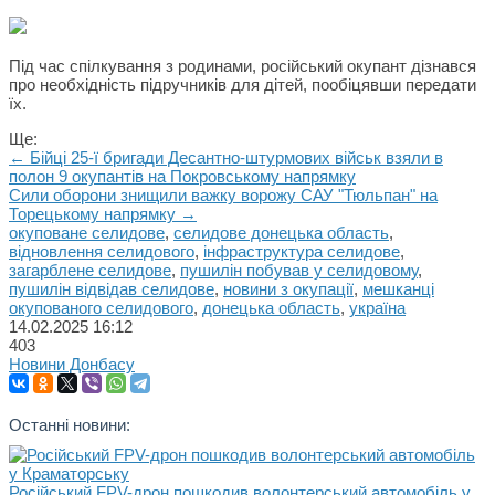
Під час спілкування з родинами, російський окупант дізнався
про необхідність підручників для дітей, пообіцявши передати
їх.
Ще:
← Бійці 25-ї бригади Десантно-штурмових військ взяли в
полон 9 окупантів на Покровському напрямку
Сили оборони знищили важку ворожу САУ "Тюльпан" на
Торецькому напрямку →
окуповане селидове
,
селидове донецька область
,
відновлення селидового
,
інфраструктура селидове
,
загарблене селидове
,
пушилін побував у селидовому
,
пушилін відвідав селидове
,
новини з окупації
,
мешканці
окупованого селидового
,
донецька область
,
україна
14.02.2025
16:12
403
Новини Донбасу
Останні новини:
Російський FPV-дрон пошкодив волонтерський автомобіль у