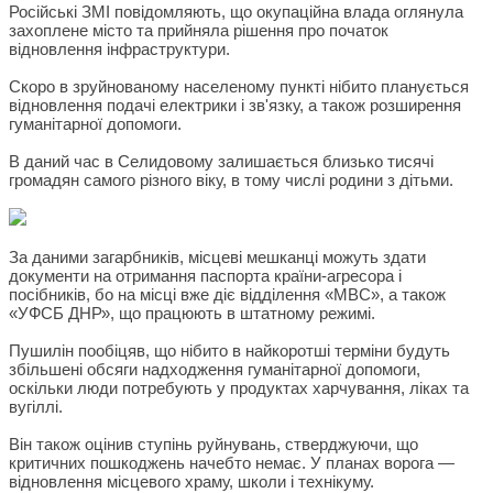
Російські ЗМІ повідомляють, що окупаційна влада оглянула
захоплене місто та прийняла рішення про початок
відновлення інфраструктури.
Скоро в зруйнованому населеному пункті нібито планується
відновлення подачі електрики і зв'язку, а також розширення
гуманітарної допомоги.
В даний час в Селидовому залишається близько тисячі
громадян самого різного віку, в тому числі родини з дітьми.
За даними загарбників, місцеві мешканці можуть здати
документи на отримання паспорта країни-агресора і
посібників, бо на місці вже діє відділення «МВС», а також
«УФСБ ДНР», що працюють в штатному режимі.
Пушилін пообіцяв, що нібито в найкоротші терміни будуть
збільшені обсяги надходження гуманітарної допомоги,
оскільки люди потребують у продуктах харчування, ліках та
вугіллі.
Він також оцінив ступінь руйнувань, стверджуючи, що
критичних пошкоджень начебто немає. У планах ворога —
відновлення місцевого храму, школи і технікуму.