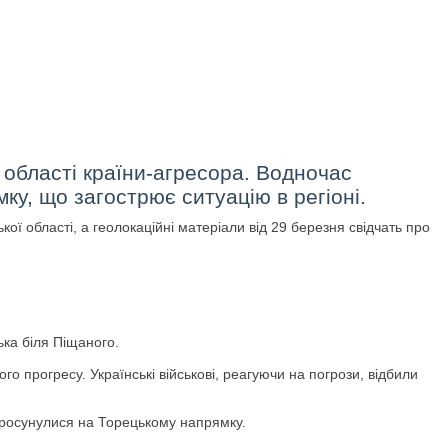
 області країни-агресора. Водночас
ку, що загострює ситуацію в регіоні.
кої області, а геолокаційні матеріали від 29 березня свідчать про
ька біля Піщаного.
ого прогресу. Українські військові, реагуючи на погрози, відбили
 просунулися на Торецькому напрямку.