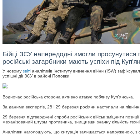
Бійці ЗСУ напередодні змогли просунутися 
російські загарбники мають успіхи під Куп'
У новому
звіті
аналітиків Інституту вивчення війни (ISW) зафіксувал
успішні дії ЗСУ в районі Поповки.
Водночас російська сторона активно атакує поблизу Куп'янська.
За даними експертів, 28 і 29 березня росіяни наступали на північни
29 березня підтверджені спроби російських військ зміцнити позиції 
механізований штурм противника, знищивши значну кількість техні
Аналітики наголошують, що ситуація залишається напруженою, з о