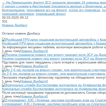
← На Лиманському фронті ЗСУ знищили дронами 14 одиниць воро
У нападі з ножем в Амстердамі підозрюють вихідця з Донеччини: 
бєлгородщина
,
просування зсу на фронті
,
успіхи зсу покровськ
,
по
торецький напрямок
,
покровський фронт
30.03.2025
09:12
331
Новини Донбасу
Останні новини Донбасу
Російський FPV-дрон пошкодив волонтерський автомобіль у Крама
За інформацією місцевих пабліків, волонтери виконували роботи і
1 день тому
Новини Донбасу
0
Росіяни поширили новину про втрату танкової роти ЗСУ на Донечч
Підставою для таких тверджень стало інтерв'ю з українським вій
1 день тому
Новини Донбасу
0
До 2,6 тис доларів на власну справу: для маріупольців стартувал
Програма передбачає фінансову підтримку на обладнання, консульт
1 день тому
Новини Донбасу
0
Комунальні служби Костянтинівки долучилися до будівництва фор
Після релокації працівники підприємств допомагають Силам оборо
1 день тому
Новини Донбасу
0
Супермаркет, АЗС і будинки: наслідки російських атак на Слов’янс