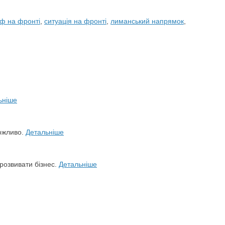
ф на фронті
,
ситуація на фронті
,
лиманський напрямок
,
ьніше
можливо.
Детальніше
розвивати бізнес.
Детальніше