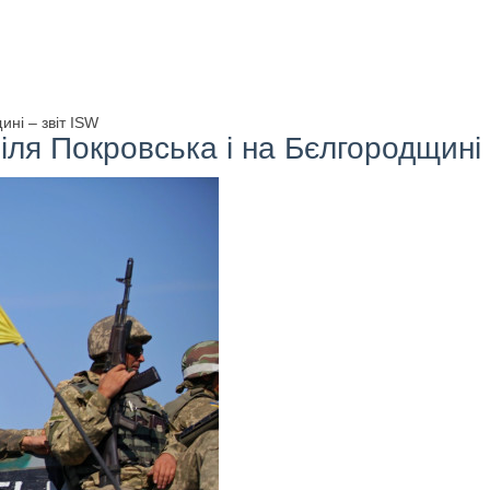
ині – звіт ISW
біля Покровська і на Бєлгородщині 