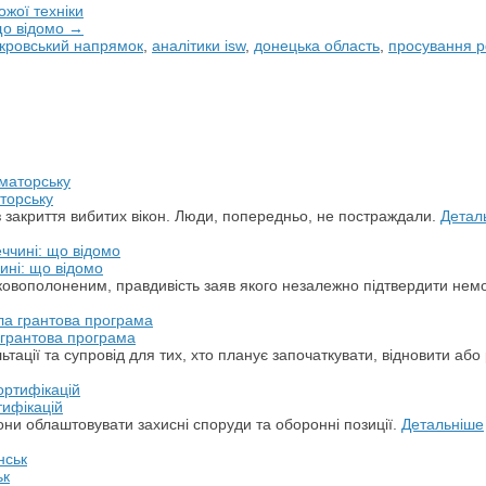
жої техніки
що відомо →
кровський напрямок
,
аналітики isw
,
донецька область
,
просування р
торську
з закриття вибитих вікон. Люди, попередньо, не постраждали.
Детал
ині: що відомо
ськовополоненим, правдивість заяв якого незалежно підтвердити не
а грантова програма
ації та супровід для тих, хто планує започаткувати, відновити або 
тифікацій
ни облаштовувати захисні споруди та оборонні позиції.
Детальніше
ьк