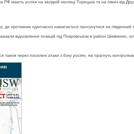
а РФ мають успіхи на західній околиці Торецька та на північ від Дру
у, де противник одночасно намагається просунутися на південний з
 показали відновлення позицій під Покровськом в районі Шевченко, 
 також через посилені атаки з боку росіян, які прагнуть контролюва