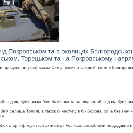
під Покровськом та в околицях Бєлгородської
янськом, Торецьком та на Покровському напрям
и просування українських Сил у північно-західній частині Бєлгородсь
й схід від Куп'янська біля Кам'янки та на південний схід від Куп'янс
біля селища Тополі, а також їх наступу в бік Борова, хоча без значн
ки.
бох сторін фіксуються активні дії.Російські загарбники нещодавно