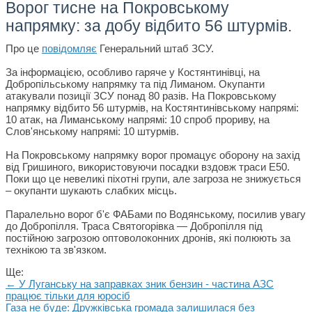
Ворог тисне на Покровському
напрямку: за добу відбито 56 штурмів.
Про це
повідомляє
Генеральний штаб ЗСУ.
За інформацією, особливо гаряче у Костянтинівці, на
Добропільському напрямку та під Лиманом. Окупанти
атакували позиції ЗСУ понад 80 разів. На Покровському
напрямку відбито 56 штурмів, на Костянтинівському напрямі:
10 атак, на Лиманському напрямі: 10 спроб прориву, на
Слов'янському напрямі: 10 штурмів.
На Покровському напрямку ворог промацує оборону на захід
від Гришиного, використовуючи посадки вздовж траси Е50.
Поки що це невеликі піхотні групи, але загроза не знижується
– окупанти шукають слабких місць.
Паралельно ворог б'є ФАБами по Водянському, посилив увагу
до Добропілля. Траса Святогорівка — Добропілля під
постійною загрозою оптоволоконних дронів, які полюють за
технікою та зв'язком.
Ще:
← У Луганську на заправках зник бензин - частина АЗС
працює тільки для юросіб
Газа не буде: Дружківська громада залишилася без