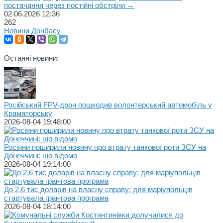
постачання через постійні обстріли →
02.06.2026
12:36
262
Новини Донбасу
Останні новини:
Російський FPV-дрон пошкодив волонтерський автомобіль у
Краматорську
2026-08-04 19:48:00
Росіяни поширили новину про втрату танкової роти ЗСУ на
Донеччині: що відомо
2026-08-04 19:14:00
До 2,6 тис доларів на власну справу: для маріупольців
стартувала грантова програма
2026-08-04 18:14:00