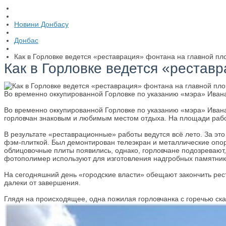
Новини Донбасу
Донбас
Как в Горловке ведется «реставрация» фонтана на главной п
Как в Горловке ведется «рестав
Во временно оккупированной Горловке по указанию «мэра» Ивана
Во временно оккупированной Горловке по указанию «мэра» Иван
горловчан знаковым и любимым местом отдыха. На площади работ
В результате «реставрационные» работы ведутся всё лето. За 
фэм-плиткой. Был демонтирован телеэкран и металлические опор
облицовочные плиты появились, однако, горловчане подозревают,
фотополимер используют для изготовления надгробных памятни
На сегодняшний день «городские власти» обещают закончить рес
далеки от завершения.
Глядя на происходящее, одна пожилая горловчанка с горечью сказа