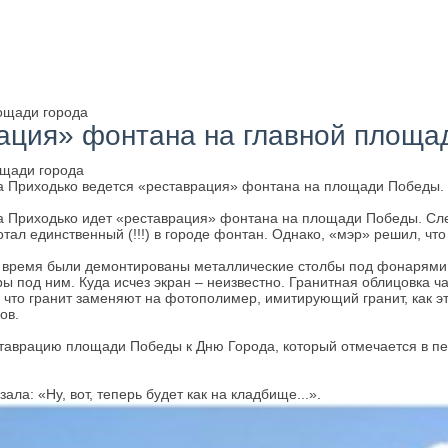
лощади города
рация» фонтана на главной площа
 Приходько ведется «реставрация» фонтана на площади Победы. В
а Приходько идет «реставрация» фонтана на площади Победы. Сле
ал единственный (!!!) в городе фонтан. Однако, «мэр» решил, что
это время были демонтированы металлические столбы под фонарям
ы под ним. Куда исчез экран – неизвестно. Гранитная облицовка
 что гранит заменяют на фотополимер, имитирующий гранит, как э
ков.
таврацию площади Победы к Дню Города, который отмечается в пе
ла: «Ну, вот, теперь будет как на кладбище...».