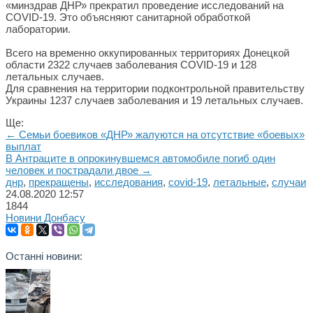
«минздрав ДНР» прекратил проведение исследований на
COVID-19. Это объясняют санитарной обработкой
лаборатории.
Всего на временно оккупированных территориях Донецкой
области 2322 случаев заболевания COVID-19 и 128
летальных случаев.
Для сравнения на территории подконтрольной правительству
Украины 1237 случаев заболевания и 19 летальных случаев.
Ще:
← Семьи боевиков «ДНР» жалуются на отсутствие «боевых»
выплат
В Антраците в опрокинувшемся автомобиле погиб один
человек и пострадали двое →
днр
,
прекращены
,
исследования
,
covid-19
,
летальные
,
случаи
24.08.2020
12:57
1844
Новини Донбасу
Останні новини: