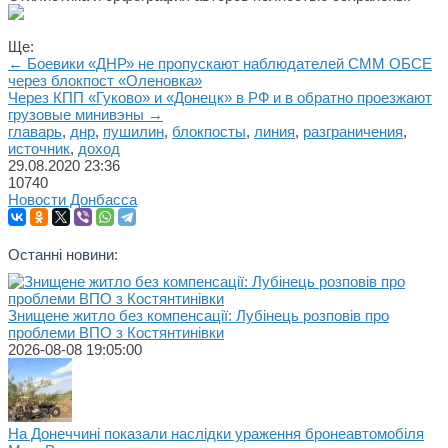
Ще:
← Боевики «ДНР» не пропускают наблюдателей СММ ОБСЕ
через блокпост «Оленовка»
Через КПП «Гуково» и «Донецк» в РФ и в обратно проезжают
грузовые минивэны →
главарь
,
днр
,
пушилин
,
блокпосты
,
линия
,
разграничения
,
источник
,
доход
29.08.2020
23:36
10740
Новости Донбасса
Останні новини:
Знищене житло без компенсації: Лубінець розповів про
проблеми ВПО з Костянтинівки
2026-08-08 19:05:00
На Донеччині показали наслідки ураження бронеавтомобіля