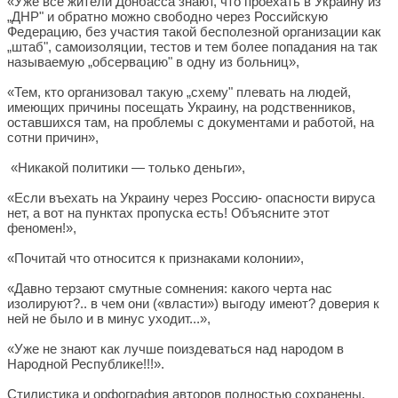
«Уже все жители Донбасса знают, что проехать в Украину из
„ДНР" и обратно можно свободно через Российскую
Федерацию, без участия такой бесполезной организации как
„штаб", самоизоляции, тестов и тем более попадания на так
называемую „обсервацию" в одну из больниц»,
«Тем, кто организовал такую „схему" плевать на людей,
имеющих причины посещать Украину, на родственников,
оставшихся там, на проблемы с документами и работой, на
сотни причин»,
«Никакой политики — только деньги»,
«Если въехать на Украину через Россию- опасности вируса
нет, а вот на пунктах пропуска есть! Объясните этот
феномен!»,
«Почитай что относится к признаками колонии»,
«Давно терзают смутные сомнения: какого черта нас
изолируют?.. в чем они («власти») выгоду имеют? доверия к
ней не было и в минус уходит...»,
«Уже не знают как лучше поиздеваться над народом в
Народной Республике!!!».
Стилистика и орфография авторов полностью сохранены.