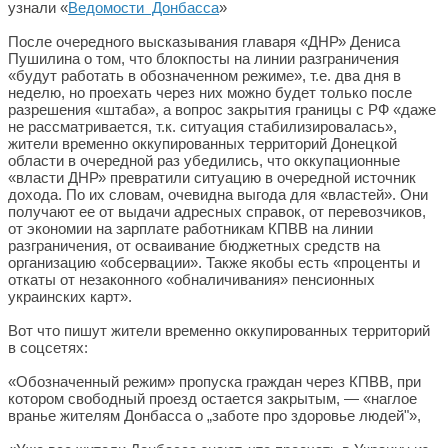
узнали «
Ведомости Донбасса
»
После очередного высказывания главаря «ДНР» Дениса
Пушилина о том, что блокпосты на линии разграничения
«будут работать в обозначенном режиме», т.е. два дня в
неделю, но проехать через них можно будет только после
разрешения «штаба», а вопрос закрытия границы с РФ «даже
не рассматривается, т.к. ситуация стабилизировалась»,
жители временно оккупированных территорий Донецкой
области в очередной раз убедились, что оккупационные
«власти ДНР» превратили ситуацию в очередной источник
дохода. По их словам, очевидна выгода для «властей». Они
получают ее от выдачи адресных справок, от перевозчиков,
от экономии на зарплате работникам КПВВ на линии
разграничения, от осваивание бюджетных средств на
организацию «обсервации». Также якобы есть «проценты и
откаты от незаконного «обналичивания» пенсионных
украинских карт».
Вот что пишут жители временно оккупированных территорий
в соцсетях:
«Обозначенный режим» пропуска граждан через КПВВ, при
котором свободный проезд остается закрытым, — «наглое
вранье жителям Донбасса о „заботе про здоровье людей"»,