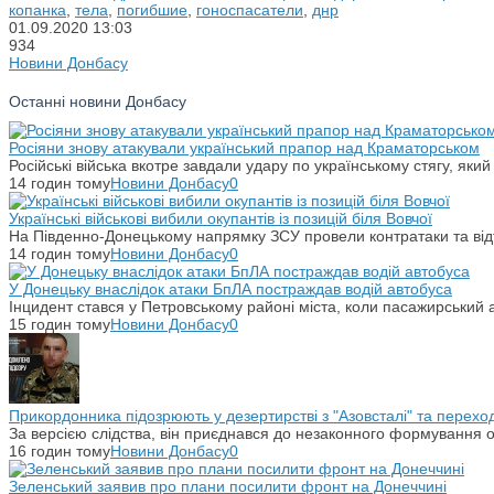
копанка
,
тела
,
погибшие
,
гоноспасатели
,
днр
01.09.2020
13:03
934
Новини Донбасу
Останні новини Донбасу
Росіяни знову атакували український прапор над Краматорськом
Російські війська вкотре завдали удару по українському стягу, яки
14 годин тому
Новини Донбасу
0
Українські військові вибили окупантів із позицій біля Вовчої
На Південно-Донецькому напрямку ЗСУ провели контратаки та відті
14 годин тому
Новини Донбасу
0
У Донецьку внаслідок атаки БпЛА постраждав водій автобуса
Інцидент стався у Петровському районі міста, коли пасажирський 
15 годин тому
Новини Донбасу
0
Прикордонника підозрюють у дезертирстві з "Азовсталі" та переход
За версією слідства, він приєднався до незаконного формування ок
16 годин тому
Новини Донбасу
0
Зеленський заявив про плани посилити фронт на Донеччині