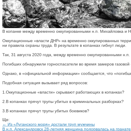
В копанке между временно оккупированными н.п. Михайловка и Н
Оккупационные «власти ДНР» на временно оккупированных террит
ни правила охраны труда. В результате в копанках гибнут люди.
Так, 31 августа 2020 года, между временно оккупированными н.п
Погибших обнаружили горноспасатели во время замеров газовой о
Однако, в «официальной информации» сообщается, что «погибши
Подобная ситуация вызывает ряд вопросов:
1.Оккупационные «власти» скрывают работающих в копанках?
2.В копанках прячут трупы убитых в криминальных разборках?
3.В копанках прячут трупы убитых боевиков?
Ще:
← Из «Луганского моря» достали труп мужчины
В н.п. Александровск 28-летняя женщина подорвалась на гранат