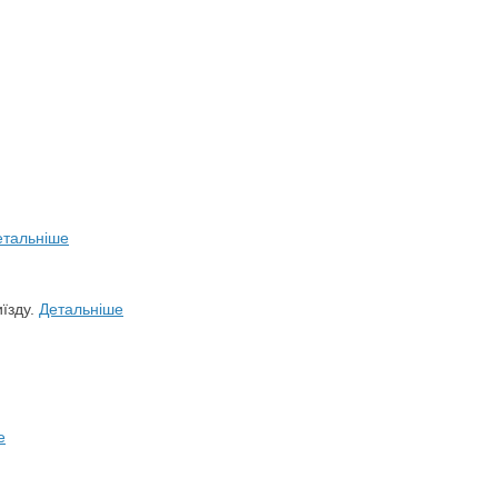
етальніше
иїзду.
Детальніше
е