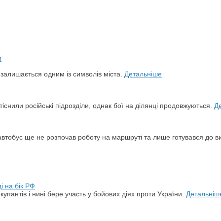
й залишається одним із символів міста.
Детальніше
снили російські підрозділи, однак бої на ділянці продовжуються.
Д
автобус ще не розпочав роботу на маршруті та лише готувався до в
і на бік РФ
упантів і нині бере участь у бойових діях проти України.
Детальніш