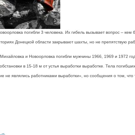
овоорловка погибли 3 человека. Их гибель вызывает вопрос – кем
ориях Донецкой области закрывают шахты, но не препятствую рабо
. Михайловка и Новоорловка погибли мужчины 1966, 1969 и 1972 г
бстановки в 15-18 м от устья выработки выработке. Тела погибши
е не являлись работниками выработки», но сообщения о том, что
е →