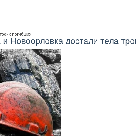
 троих погибших
а и Новоорловка достали тела тр