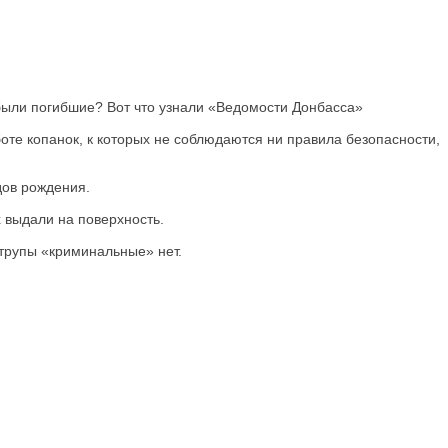
 были погибшие? Вот что узнали «Ведомости Донбасса»
те копанок, к которых не соблюдаются ни правила безопасности,
одов рождения.
х выдали на поверхность.
 трупы «криминальные» нет.