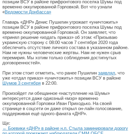
позиции ВСУ в районе прифронтового поселка Шумы под
временно оккупированной Горловкой. Вот что узнали
«
Ведомости Донбасса»
Главарь «ДНР» Денис Пушилин угрожает «уничтожить»
позиции ВСУ в районе прифронтового поселка Шумы под
временно оккупированной Горловкой. Он заявляет, что
«принял решение «издать приказ» об этом: «Призываю
украинскую сторону с 08:00 часов 7 сентября 2020 года
обеспечить отсутствие личного состава в указанном районе.
Нам не нужны человеческие жертвы. Нам не нужен срыв
перемирия. Мы хотим только соблюдения достигнутых
договоренностей».
При этом стоит отметить, что ранее Пушилин
заявлял
, что
уже «отдал приказ» «уничтожить» позиции ВСУ в районе
Шумов 3 сентября
в 22:00.
Произойдет ли обещанное «наступление на Шумы»
интересуется даже одиозный «мэр» временно
оккупированной Горловки Иван Приходько. На своей
странице в соцсети он даже открыл он-лайн голосование,
поддерживая ещё одного фаната «ДНР».
Ще:
← Боевики «ДНР» в районе н.п. Стыла заминировали дорогу
по которой проезжают наблюдатели СММ ОБСЕ