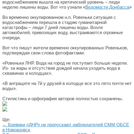
водоснабжением вышла на критический уровень – люди
неделю лишены воды. Вот что узнали «
Ведомости Донбасса
»
Во временно оккупированном н.п. Ровеньки ситуация с
водоснабжением перешла в стадию гуманитарной
катастрофы – люди 7 дней лишены воды. Возле
автомобилей, привозящих воду, выстраиваются огромные
очереди.
Вот что пишут жители временно оккупированных Ровеньков,
подтверждая свои слова фотофактами:
«Ровеньки ЛНР. Вода на город не поступает больше недели.
Из- за жары и отсутствия дождей начала уходить вода в
скважинах и колодцах».
«В антраците на 7й у друзей в колодце все это лето почти нет
воды».
Стилистика и орфография авторов полностью сохранены.
Ще:
← Боевики «ДНР» не пропускают наблюдателей СММ ОБСЕ
в Новоазовск