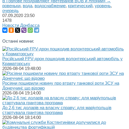
В Горлове поздравляют «ветеранов ВОВ и Японии» →
ровеньки
,
вода
,
водоснабжение
,
критический
,
уровень
,
очередь
07.09.2020
23:50
1478
Новости Донбасса
Останні новини:
Російський FPV-дрон пошкодив волонтерський автомобіль у
Краматорську
2026-08-04 19:48:00
Росіяни поширили новину про втрату танкової роти ЗСУ на
Донеччині: що відомо
2026-08-04 19:14:00
До 2,6 тис доларів на власну справу: для маріупольців
стартувала грантова програма
2026-08-04 18:14:00