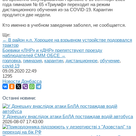
года гимназия № 65 «Триумф» переходит на режим
дистанционного обучения из-за COVID-19. Карантин
продлится две недели.
Кто именно в учебном заведении заболел, не сообщается.
Ще:
← В район н.п. Хорошее на взрывном устройстве подорвался
трактор
Боевики «ЛНР» и «ДНР» препятствуют проезду
наблюдателей СММ ОБСЕ →
горловка
,
гимназия
,
карантин
,
дистанционное
,
обучение
,
covid-19
09.09.2020
22:49
1295
Новости Донбасса
Останні новини:
У Донецьку внаслідок атаки БпЛА постраждав водій автобуса
2026-08-07 17:43:00