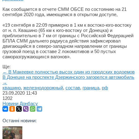
Как сообщается в отчете СММ ОБСЕ по состоянию на 21
сентября 2020 года, имеющемся в открытом доступе,
«19 сентября в 22:09 примерно в 1 км к востоко-юго-востоку
от н. п. Квашино (65 км к юго-востоку от Донецка) и
приблизительно в 7 км от границы с Российской Федерацией
БПЛА СММ дальнего радиуса действия зафиксировал
двигающийся в северо-западном направлении от границы
грузовой поезд в составе 2 локомотивов и 50 пустых
саморазгружающихся вагонов».
Ще:
← В Макеевке полностью высох один из городских водоемов
В Донецке на проспекте Дзержинского загорелся автомобиль
→
квашино
,
железнодорожный
,
состав
,
граница
,
рф
23.09.2020
11:43
1202
Новини Донбасу
Останні новини: