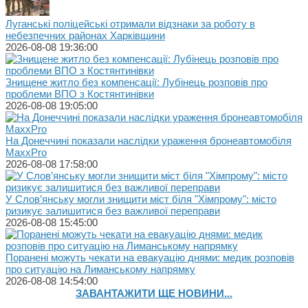
Луганські поліцейські отримали відзнаки за роботу в
небезпечних районах Харківщини
2026-08-08 19:36:00
Знищене житло без компенсації: Лубінець розповів про
проблеми ВПО з Костянтинівки
2026-08-08 19:05:00
На Донеччині показали наслідки ураження бронеавтомобіля
MaxxPro
2026-08-08 17:58:00
У Слов’янську могли знищити міст біля "Хімпрому": місто
ризикує залишитися без важливої переправи
2026-08-08 15:45:00
Поранені можуть чекати на евакуацію днями: медик розповів
про ситуацію на Лиманському напрямку
2026-08-08 14:54:00
ЗАВАНТАЖИТИ ЩЕ НОВИНИ...