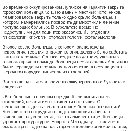
Во временно оккупированном Луганске на карантин закрыта
городская больница № 1. По данным местных источников,
планировалось закрыть только одно крыло больницы, в
котором намеревались проводить диагностику и лечение
поступающих больных. В рузельтате временно
недоступными для пацинтов оказались бы отдления
гинекологии, хирургии, отоларингологии, офтальмологии.
Второе крыло больницы, в котором расположены
неврология, терапия, эндокринология, должно было работать
в штатном режиме. Однако позднее по устному указанию
главного врача и начмеда больницы все отделения больницы
были переведены в режим пульмонологии, а всех пациентов
в срочном порядке выписали из отделений.
Вот что пишут жители временно оккупированного Луганска в
соцсетях:
«Все больные в срочном порядке были выписаны из
отделений, независимо от тяжести состояния. С
сегодняшнего дня начинается прием больных пневмонией.
Большинство сотрудников эндокринологии написало
заявление на увольнение, на что администрация больницы
угрожает прокуратурой. Вопрос к Минздраву — как можно
было закрыть одно на весь город отделение эндокринологии,