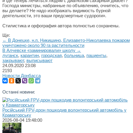
и где теперь лечиться людям с диагнозом сахарный диабет?
Господа министры, набранные по объявлению, очнитесь, что
вы делаете? Не надо изображать видимость бурной
деятельности, это ваши предсмертные судороги».
Стилистика и орфография автора полностью сохранены.
Ще:
← В Донецке, н.п. Никишино, Елизавето-Николаевка пожаром
уничтожено около 90 га растительности
В Алчевске «заминировали» школу →
луганск
,
карантин
,
городская
,
больница
,
пациенты
,
закрывают
,
выписывают
24.09.2020
23:08
2193
Новости Донбасса
Останні новини:
Російський FPV-дрон пошкодив волонтерський автомобіль у
Краматорську
2026-08-04 19:48:00