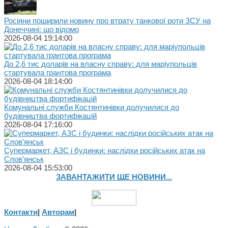
Росіяни поширили новину про втрату танкової роти ЗСУ на
Донеччині: що відомо
2026-08-04 19:14:00
До 2,6 тис доларів на власну справу: для маріупольців
стартувала грантова програма
2026-08-04 18:14:00
Комунальні служби Костянтинівки долучилися до
будівництва фортифікацій
2026-08-04 17:16:00
Супермаркет, АЗС і будинки: наслідки російських атак на
Слов’янськ
2026-08-04 15:53:00
ЗАВАНТАЖИТИ ЩЕ НОВИНИ...
Контакти
|
Авторам
|