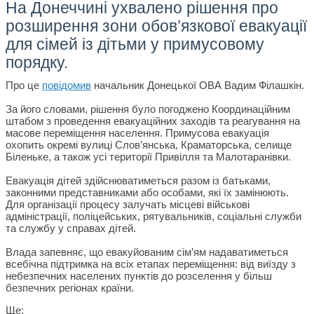
На Донеччині ухвалено рішення про
розширення зони обов’язкової евакуації
для сімей із дітьми у примусовому
порядку.
Про це
повідомив
начальник Донецької ОВА Вадим Філашкін.
За його словами, рішення було погоджено Координаційним
штабом з проведення евакуаційних заходів та реагування на
масове переміщення населення. Примусова евакуація
охопить окремі вулиці Слов’янська, Краматорська, селище
Біленьке, а також усі території Привілля та Малотаранівки.
Евакуація дітей здійснюватиметься разом із батьками,
законними представниками або особами, які їх замінюють.
Для організації процесу залучать місцеві військові
адміністрації, поліцейських, рятувальників, соціальні служби
та службу у справах дітей.
Влада запевняє, що евакуйованим сім’ям надаватиметься
всебічна підтримка на всіх етапах переміщення: від виїзду з
небезпечних населених пунктів до розселення у більш
безпечних регіонах країни.
Ще: