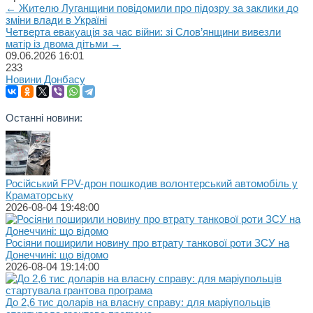
← Жителю Луганщини повідомили про підозру за заклики до
зміни влади в Україні
Четверта евакуація за час війни: зі Слов’янщини вивезли
матір із двома дітьми →
09.06.2026
16:01
233
Новини Донбасу
Останні новини:
Російський FPV-дрон пошкодив волонтерський автомобіль у
Краматорську
2026-08-04 19:48:00
Росіяни поширили новину про втрату танкової роти ЗСУ на
Донеччині: що відомо
2026-08-04 19:14:00
До 2,6 тис доларів на власну справу: для маріупольців