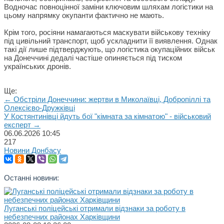
Водночас повноцінної заміни ключовим шляхам логістики на
цьому напрямку окупанти фактично не мають.
Крім того, росіяни намагаються маскувати військову техніку
під цивільний транспорт, щоб ускладнити її виявлення. Однак
такі дії лише підтверджують, що логістика окупаційних військ
на Донеччині дедалі частіше опиняється під тиском
українських дронів.
Ще:
← Обстріли Донеччини: жертви в Миколаївці, Добропіллі та
Олексієво-Дружківці
У Костянтинівці йдуть бої "кімната за кімнатою" - військовий
експерт →
06.06.2026
10:45
217
Новини Донбасу
Останні новини:
Луганські поліцейські отримали відзнаки за роботу в
небезпечних районах Харківщини