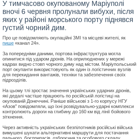
У тимчасово окупованому Маріуполі
вночі 6 червня пролунали вибухи, після
яких у районі морського порту піднявся
густий чорний дим.
Про це повідомляють окупаційні ЗМІ та місцеві жителі, як
пише
«канал 24».
За попередніми даними, портова інфраструктура могла
опинитися під ударом дронів. На оприлюднених у мережі
кадрах видно стовп чорного диму над містом. Маріупольський
порт окупанти використовують як один із логістичних вузлів
для перекидання вантажів, техніки та забезпечення своїх
підрозділів.
На цьому тлі зростає значення українських ударних дронів,
які дедалі частіше працюють по російській логістиці на
окупованій Донеччині. Раніше військові з 1-го корпусу НГУ
«Азов” повідомляли, що їхні розвідувально-ударні комплекси
контролюють дороги на глибину до 160 км від лінії бойового
зіткнення.
Через активність українських безпілотників російські війська
вимушені шукати альтернативні маршрути для постачання
пального, боєприпасів, озброєння та особового складу.