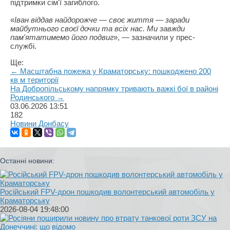
підтримки сім'ї загиблого.
«
Іван віддав найдорожче — своє життя — заради
майбутнього своєї дочки та всіх нас. Ми завжди
пам'ятатимемо його подвиг
», — зазначили у прес-
службі.
Ще:
← Масштабна пожежа у Краматорську: пошкоджено 200
кв м території
На Добропільському напрямку тривають важкі бої в районі
Родинського →
03.06.2026
13:51
182
Новини Донбасу
Останні новини:
Російський FPV-дрон пошкодив волонтерський автомобіль у
Краматорську
2026-08-04 19:48:00