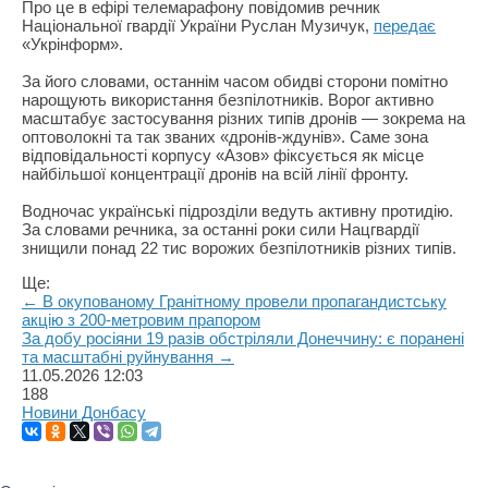
Про це в ефірі телемарафону повідомив речник
Національної гвардії України Руслан Музичук,
передає
«Укрінформ».
За його словами, останнім часом обидві сторони помітно
нарощують використання безпілотників. Ворог активно
масштабує застосування різних типів дронів — зокрема на
оптоволокні та так званих «дронів-ждунів». Саме зона
відповідальності корпусу «Азов» фіксується як місце
найбільшої концентрації дронів на всій лінії фронту.
Водночас українські підрозділи ведуть активну протидію.
За словами речника, за останні роки сили Нацгвардії
знищили понад 22 тис ворожих безпілотників різних типів.
Ще:
← В окупованому Гранітному провели пропагандистську
акцію з 200-метровим прапором
За добу росіяни 19 разів обстріляли Донеччину: є поранені
та масштабні руйнування →
11.05.2026
12:03
188
Новини Донбасу