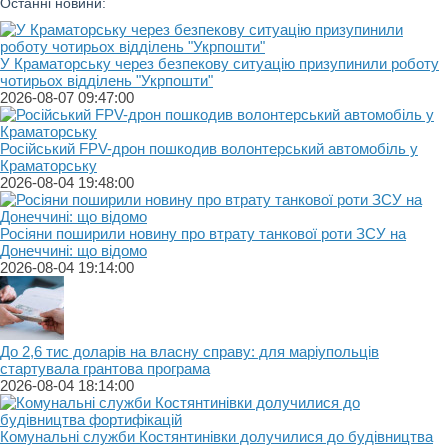
Останні новини:
У Краматорську через безпекову ситуацію призупинили роботу
чотирьох відділень "Укрпошти"
2026-08-07 09:47:00
Російський FPV-дрон пошкодив волонтерський автомобіль у
Краматорську
2026-08-04 19:48:00
Росіяни поширили новину про втрату танкової роти ЗСУ на
Донеччині: що відомо
2026-08-04 19:14:00
До 2,6 тис доларів на власну справу: для маріупольців
стартувала грантова програма
2026-08-04 18:14:00
Комунальні служби Костянтинівки долучилися до будівництва