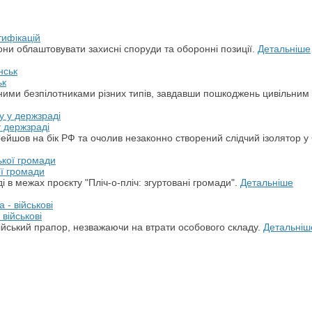
тифікацій
ни облаштовувати захисні споруди та оборонні позиції.
Детальніше
ьк
арними безпілотниками різних типів, завдавши пошкоджень цивільним
у держзраді
ерейшов на бік РФ та очолив незаконно створений слідчий ізолятор у
ої громади
 в межах проєкту "Пліч-о-пліч: згуртовані громади".
Детальніше
військові
ійський прапор, незважаючи на втрати особового складу.
Детальніш