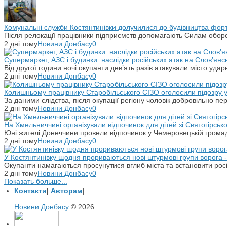
Комунальні служби Костянтинівки долучилися до будівництва фор
Після релокації працівники підприємств допомагають Силам оборо
2 дні тому
Новини Донбасу
0
Супермаркет, АЗС і будинки: наслідки російських атак на Слов’янс
Від другої години ночі окупанти дев’ять разів атакували місто уд
2 дні тому
Новини Донбасу
0
Колишньому працівнику Старобільського СІЗО оголосили підозру 
За даними слідства, після окупації регіону чоловік добровільно п
2 дні тому
Новини Донбасу
0
На Хмельниччині організували відпочинок для дітей зі Святогірськ
Юні жителі Донеччини провели відпочинок у Чемеровецькій громаді
2 дні тому
Новини Донбасу
0
У Костянтинівку щодня прориваються нові штурмові групи ворога - 
Окупанти намагаються просунутися вглиб міста та встановити рос
2 дні тому
Новини Донбасу
0
Показать больше...
Контакти
|
Авторам
|
Новини Донбасу
© 2026