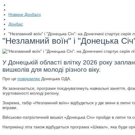
Новини Донбасу
Донбас
"Незламний воїн" і "Донецька Січ": на Донеччині стартує серія л
"Незламний воїн" і "Донецька Січ"
У Донецькій області влітку 2026 року запла
вишколів для молоді різного віку.
Про це
повідомляє
Донецька ОДА.
Як зазначається, програми поєднуватимуть навчальні заняття, фізи
згуртованості молоді регіону.
Зокрема, табір «Незламний воїн» відбудеться у дві зміни в липні т
вправи.
Військово-патріотичний вишкіл «Донецька Січ» пройде в липні та с
Наприкінці літа також відбудеться програма «Шквал», яка буде орі