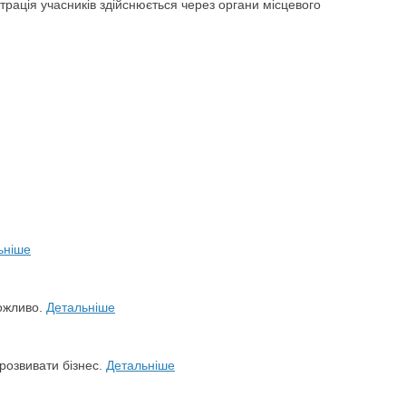
рація учасників здійснюється через органи місцевого
ьніше
можливо.
Детальніше
розвивати бізнес.
Детальніше