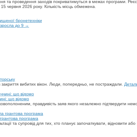
ня та проведення заходів покриватимуться в межах програми. Реєст
5 червня 2026 року. Кількість місць обмежена.
нищеної бронетехніки
 зросла до 9 →
торську
з закриття вибитих вікон. Люди, попередньо, не постраждали.
Детал
ині: що відомо
ськовополоненим, правдивість заяв якого незалежно підтвердити не
а грантова програма
ації та супровід для тих, хто планує започаткувати, відновити або 