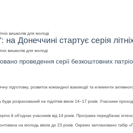
ітніх вишколів для молоді
: на Донеччині стартує серія літн
новано проведення серії безкоштовних патріо
чну підготовку, розвиток командної взаємодії та елементи активного
а буде розрахований на підлітків віком 14–17 років. Учасники проход
ерпні й об’єднає учасників від 14 років. Програма передбачає інтен
єнтована на молодь віком до 23 років. Окремо заплановано табір «П