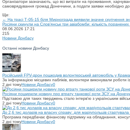
Організатори зазначають, що всі витрати на проживання, харчуван
самоврядування громад Донеччини, а подати заявки необхідно до 1
Ще:
← На трасі Т-05-15 біля Мирнограда виявили значне скупчення з
Росіяни скинули на Слов’янськ три авіабомби: кількість поранених
08.06.2026
17:21
215
Новини Донбасу
Останні новини Донбасу
Російський FPV-дрон пошкодив волонтерський автомобіль у Крама
За інформацією місцевих пабліків, волонтери виконували роботи і
2 дні тому
Новини Донбасу
0
Росіяни поширили новину про втрату танкової роти ЗСУ на Донечч
Підставою для таких тверджень стало інтерв'ю з українським вій
2 дні тому
Новини Донбасу
0
До 2,6 тис доларів на власну справу: для маріупольців стартувал
Програма передбачає фінансову підтримку на обладнання, консульт
2 дні тому
Новини Донбасу
0