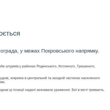
юється
нограда, у межах Покровського напрямку.
роби штурмів у районах Родинського, Котлиного, Гришиного,
дові, зокрема в центральній та західній частинах населеного
лам.
ак ці позиції надалі зазнавали ураження. Бої в місті тривають.