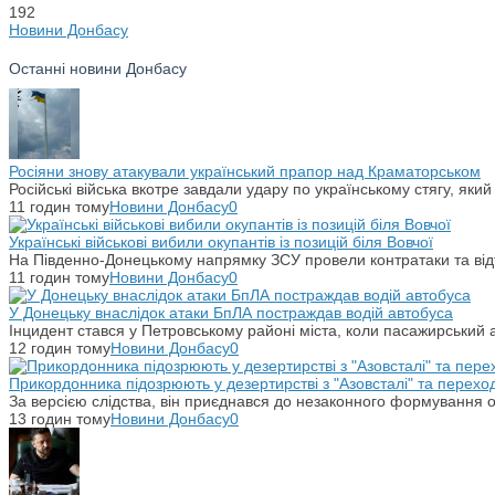
192
Новини Донбасу
Останні новини Донбасу
Росіяни знову атакували український прапор над Краматорськом
Російські війська вкотре завдали удару по українському стягу, яки
11 годин тому
Новини Донбасу
0
Українські військові вибили окупантів із позицій біля Вовчої
На Південно-Донецькому напрямку ЗСУ провели контратаки та відті
11 годин тому
Новини Донбасу
0
У Донецьку внаслідок атаки БпЛА постраждав водій автобуса
Інцидент стався у Петровському районі міста, коли пасажирський 
12 годин тому
Новини Донбасу
0
Прикордонника підозрюють у дезертирстві з "Азовсталі" та переход
За версією слідства, він приєднався до незаконного формування ок
13 годин тому
Новини Донбасу
0