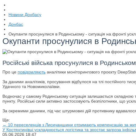
Новини Донбасу
Донбас
Окупанти просунулися в Родинському - ситуація на фронті уск
Окупанти просунулися в Родинськ
Російські війська просунулися в Родинськом
Про це
повідомляють
аналітики моніторингового проєкту DeepStat
За даними аналітиків, просування відбулося на тлі постійного тис
Удачного та Новомиколаївки.
Водночас у самому Родинському ситуація залишається складною та 
пункту. Російські сили активно застосовують безпілотники, що уск
За окремими даними, під час штурмових дій противнику вдавалося 
Ще:
← 10 переселенців з Лисичанщини отримають компенсацію за жи
У Костянтинівці ускладнюється логістика та зростає загроза інфіль
05.06.2026
18:47