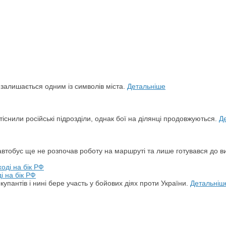
й залишається одним із символів міста.
Детальніше
снили російські підрозділи, однак бої на ділянці продовжуються.
Д
автобус ще не розпочав роботу на маршруті та лише готувався до в
і на бік РФ
упантів і нині бере участь у бойових діях проти України.
Детальніш