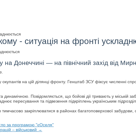
ладнюється
ому - ситуація на фронті ускладн
у на Донеччині — на північний захід від Мир
e.
ку окупантів на цій ділянці фронту. Генштаб ЗСУ фіксує численні сп
динамічною. Повідомляється, що бойові дії тривають у міській забу
ладнює пересування та підвезення підкріплень українським підрозді
тимчасово закріплюватися в районах багатоповерхової забудови, одн
тло за програмою "єОселя"
трацій – військовий →