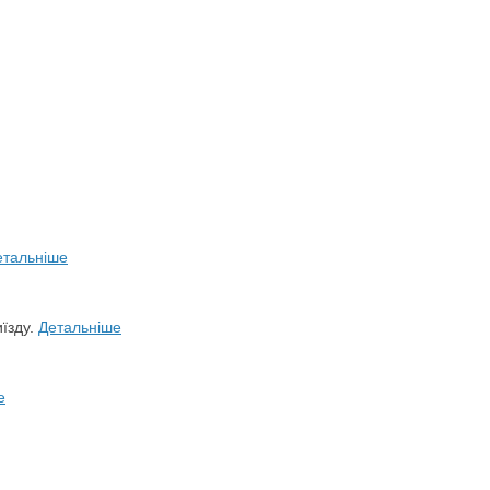
етальніше
иїзду.
Детальніше
е