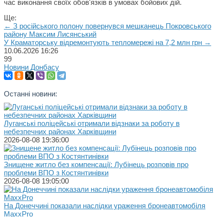
час виконання своїх обов'язків в умовах бойових дій.
Ще:
← З російського полону повернувся мешканець Покровського
району Максим Лисянський
У Краматорську відремонтують тепломережі на 7,2 млн грн →
10.06.2026
16:26
99
Новини Донбасу
Останні новини:
Луганські поліцейські отримали відзнаки за роботу в
небезпечних районах Харківщини
2026-08-08 19:36:00
Знищене житло без компенсації: Лубінець розповів про
проблеми ВПО з Костянтинівки
2026-08-08 19:05:00
На Донеччині показали наслідки ураження бронеавтомобіля
MaxxPro