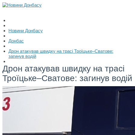
Новини Донбасу
Донбас
Дрон атакував швидку на трасі Троїцьке–Сватове:
загинув водій
Дрон атакував швидку на трасі
Троїцьке–Сватове: загинув водій