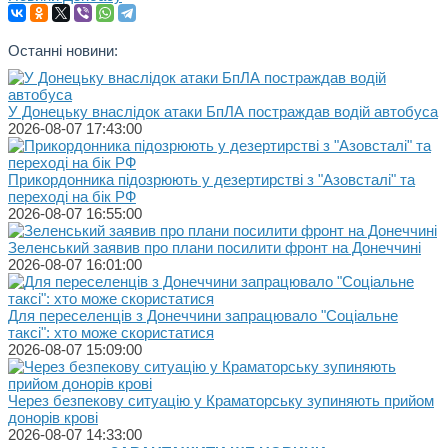
Останні новини:
У Донецьку внаслідок атаки БпЛА постраждав водій автобуса
2026-08-07 17:43:00
Прикордонника підозрюють у дезертирстві з "Азовсталі" та
переході на бік РФ
2026-08-07 16:55:00
Зеленський заявив про плани посилити фронт на Донеччині
2026-08-07 16:01:00
Для переселенців з Донеччини запрацювало "Соціальне
таксі": хто може скористатися
2026-08-07 15:09:00
Через безпекову ситуацію у Краматорську зупиняють прийом
донорів крові
2026-08-07 14:33:00