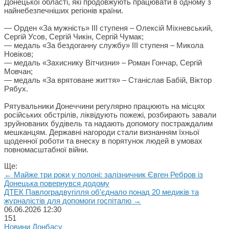
Донецької області, які продовжують працювати в одному з
найнебезпечніших регіонів країни.
— Орден «За мужність» ІІІ ступеня – Олексій Міхневський,
Сергій Усов, Сергій Чикін, Сергій Чумак;
— медаль «За бездоганну службу» ІІІ ступеня – Микола
Новіков;
— медаль «Захиснику Вітчизни» – Роман Гончар, Сергій
Мовчан;
— медаль «За врятоване життя» – Станіслав Бабій, Віктор
Рябух.
Рятувальники Донеччини регулярно працюють на місцях
російських обстрілів, ліквідують пожежі, розбирають завали
зруйнованих будівель та надають допомогу постраждалим
мешканцям. Державні нагороди стали визнанням їхньої
щоденної роботи та внеску в порятунок людей в умовах
повномасштабної війни.
Ще:
← Майже три роки у полоні: залізничник Євген Ребров із
Донецька повернувся додому
ДТЕК Павлоградвугілля об'єднало понад 20 медиків та
журналістів для допомоги госпіталю →
06.06.2026
12:30
151
Новини Донбасу